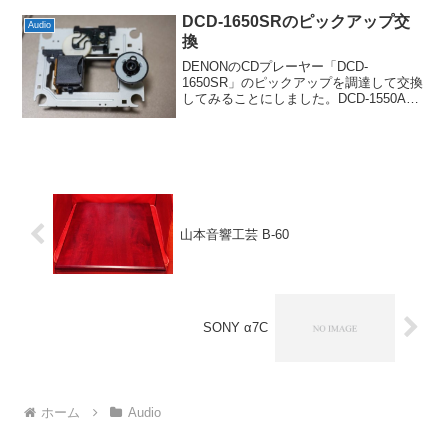
体型でした。ただ内容自体は予想...
DCD-1650SRのピックアップ交
Audio
換
DENONのCDプレーヤー「DCD-
1650SR」のピックアップを調達して交換
してみることにしました。DCD-1550AR
や1650AR、S10IIなどはSHARPのピック
アップでこっちも以前に試しましたが、
1650SRはSANYO SF-...
山本音響工芸 B-60
SONY α7C
ホーム
Audio