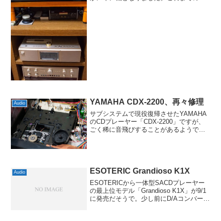
置だとトップローディングのディスクセ
ットがやりづらく、また動作音もやや目
立っていました。最初は47研究所の鹿革
インシュレ...
YAMAHA CDX-2200、再々修理
Audio
サブシステムで現役復帰させたYAMAHA
のCDプレーヤー「CDX-2200」ですが、
ごく稀に音飛びすることがあるようで、
再々度修理することにしました。前回は
トレイ開閉のカムがズレていたんです
が、そこは再生には関係ないので、リニ
アトラッキング...
ESOTERIC Grandioso K1X
Audio
ESOTERICから一体型SACDプレーヤー
の最上位モデル「Grandioso K1X」が9/1
に発売だそうで。少し前にD/Aコンバータ
ーと思しき基板がティザーで公開されて
いて、単体のDACかなぁと思いきや、一