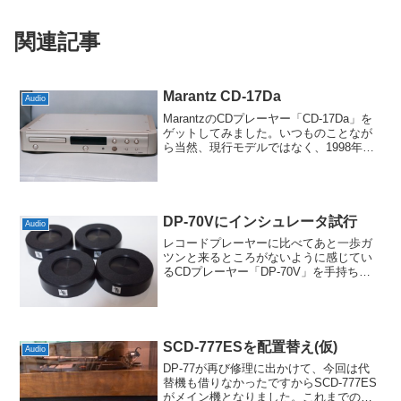
関連記事
Marantz CD-17Da
Audio
MarantzのCDプレーヤー「CD-17Da」を
ゲットしてみました。いつものことなが
ら当然、現行モデルではなく、1998年発
売という年代物です。それでも我が家の
SONY CDP-557ESDが1987年ですから、
10年以上「最新」になった...
DP-70Vにインシュレータ試行
Audio
レコードプレーヤーに比べてあと一歩ガ
ツンと来るところがないように感じてい
るCDプレーヤー「DP-70V」を手持ちの
もので多少でも改善できないかと、イン
シュレータ類を色々試してみることにし
ました。先日はクリーン電源を通すこと
で音像も音色もシャ...
SCD-777ESを配置替え(仮)
Audio
DP-77が再び修理に出かけて、今回は代
替機も借りなかったですからSCD-777ES
がメイン機となりました。これまでの配