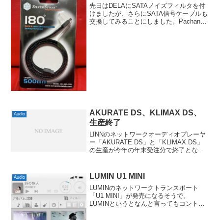
先日はDELAにSATAノイズフィルタを付
けましたが、さらにSATA信号ケーブルも
交換してみることにしました。Pachanko
Labs serenity silverの20cmのを見かけた
のがきっかけでしたが、それだと短すぎ
たので軽く調べ...
AKURATE DS、KLIMAX DS、
Audio
生産終了
LINNのネットワークオーディオプレーヤ
ー「AKURATE DS」と「KLIMAX DS」
の生産が今年の年末受注分で終了となる
んだそうで。MAJIK DSも10/31に終了が
告知されたばかりで、こちらはSELEKT
に統合されたのかなぁと思っ...
LUMIN U1 MINI
Audio
LUMINのネットワークトランスポート
「U1 MINI」が発売になるそうで。
LUMINというとなんと言ってもコントロ
ールアプリの「LUMIN App」の出来が秀
逸でして、私も愛用しています。当然な