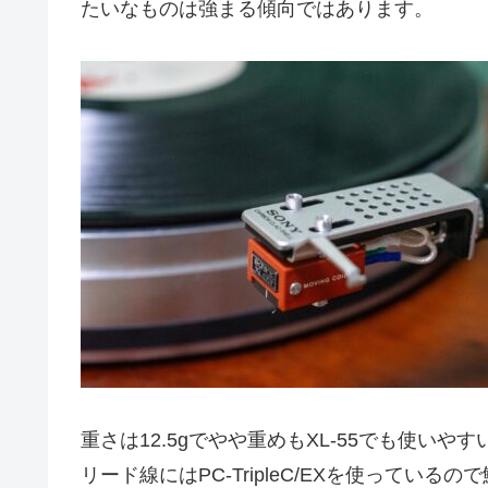
たいなものは強まる傾向ではあります。
重さは12.5gでやや重めもXL-55でも使いや
リード線にはPC-TripleC/EXを使って