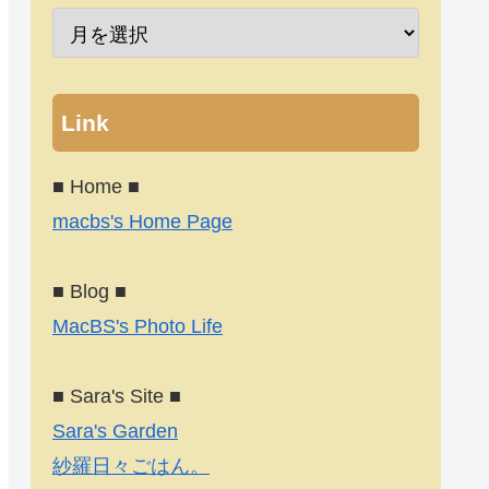
Link
■ Home ■
macbs's Home Page
■ Blog ■
MacBS's Photo Life
■ Sara's Site ■
Sara's Garden
紗羅日々ごはん。