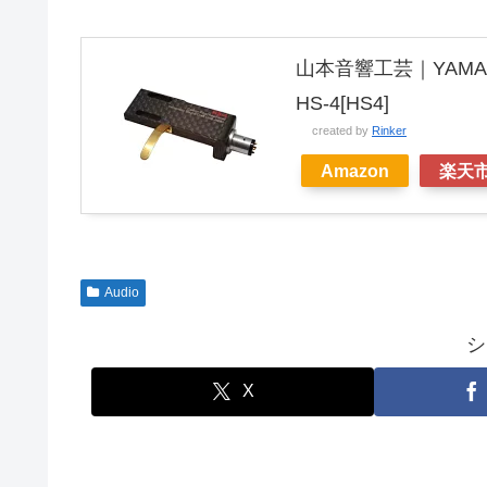
山本音響工芸｜YAM
HS-4[HS4]
created by
Rinker
Amazon
楽天
Audio
シ
X