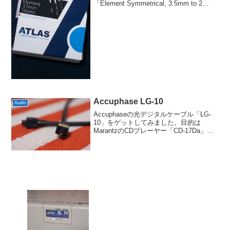
「Element Symmetrical, 3.5mm to 2
RCA」が届きました。いつものようにロ
イヤルメールでの配送でしたので、注文
して6日ほど...
Accuphase LG-10
Audio
Accuphaseの光デジタルケーブル「LG-
10」をゲットしてみました。目的は
MarantzのCDプレーヤー「CD-17Da」へ
のデジタル入力にX-DDCから繋ごうとい
うわけです。先日はChord Companyの
Signature Di...