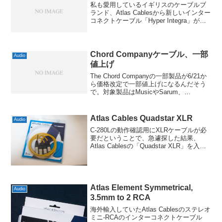
私も愛用しているイギリスのケーブルブ
ランド、Atlas Cablesから新しいインター
コネクトケーブル「Hyper Integra」が海
外発売になるようで。価格帯でいうと下
からElement、Equatorと来てHyperが3番
目に位置づけ...
Chord Companyケーブル、一部
Audio
値上げ
The Chord Companyの一部製品が6/21か
ら価格改定で一部値上げになるんだそう
で。対象製品はMusicやSarum、
Signatureなどの上位モデルと、逆にエン
トリーのC-lineなどです。わりとニーズが
多そうなClearw...
Atlas Cables Quadstar XLR
Audio
C-280Lの動作確認用にXLRケーブルが必
要だということで、急遽探した結果、
Atlas Cablesの「Quadstar XLR」を入手
しました。ちょっと前まで山水のXLRケ
ーブルを借りていたんですけど、返却し
たタイミングだったんですよね...
Atlas Element Symmetrical,
Audio
3.5mm to 2 RCA
海外輸入していたAtlas Cablesのステレオ
ミニ-RCAのインターコネクトケーブル