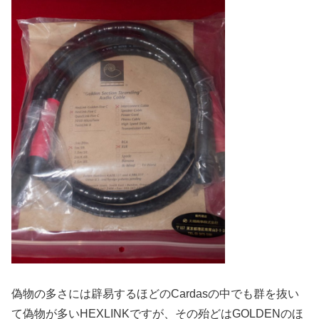
偽物の多さには辟易するほどのCardasの中でも群を抜い
て偽物が多いHEXLINKですが、その殆どはGOLDENのほ