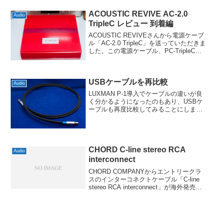
(国内代理店の...
ACOUSTIC REVIVE AC-2.0
Audio
TripleC レビュー 到着編
ACOUSTIC REVIVEさんから電源ケーブ
ル「AC-2.0 TripleC」を送っていただきま
した。この電源ケーブル、PC-TripleCを
採用した完成品でメーカー希望小売価格
で18,000円(税抜)と、オーディオアクセサ
リ界において...
USBケーブルを再比較
Audio
LUXMAN P-1導入でケーブルの違いが良
く分かるようになったのもあり、USBケ
ーブルも再度比較してみることにしまし
た。これまではACOUSTIC REVIVE
USB-1.0PLSだったわけですが、まずはコ
レを基準にしてみます。X-DD...
CHORD C-line stereo RCA
Audio
interconnect
CHORD COMPANYからエントリークラ
スのインターコネクトケーブル「C-line
stereo RCA interconnect」が海外発売さ
れたようで。ちょっと前から同社のSNS
では告知されていたんですが、メーカー
価格で1mで45ポ...