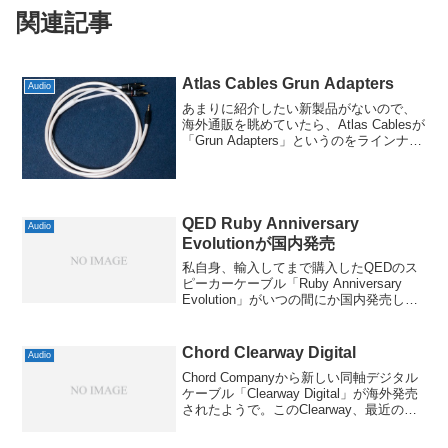
関連記事
Atlas Cables Grun Adapters
Audio
あまりに紹介したい新製品がないので、
海外通販を眺めていたら、Atlas Cablesが
「Grun Adapters」というのをラインナッ
プしていました。アース線みたいなもの
ですが、どうやらコレを同社の対応する
RCAケーブルやスピーカーケーブ...
QED Ruby Anniversary
Audio
Evolutionが国内発売
私自身、輸入してまで購入したQEDのス
ピーカーケーブル「Ruby Anniversary
Evolution」がいつの間にか国内発売して
いる(それとも、もうすぐ発売?)ようで。
詳細なレビューは以前、私が書いた記事
を読んでいただくことにして、...
Chord Clearway Digital
Audio
Chord Companyから新しい同軸デジタル
ケーブル「Clearway Digital」が海外発売
されたようで。このClearway、最近の同
社のTuned ARAYテクノロジーに基づく
もののようで、しかもお値段が通販価格