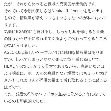
たが、それから比べると低域の充実度が圧倒的です。
それでいて余韻の美しさはNeutral Referenceを思い出す
もので、情報量が増えつつもキツさはないのが私にはハマ
ります。
気楽にBGM的にも聴けるし、しっかり耳を傾けると音楽
のほうから勝手に溢れ出てくるように伝わってくるところ
が気に入りました。
ASLC-10は新しいケーブルだけに繊細な情報量はありま
すが、比べてしまうとややかまぼこ型と感じるほどで、
HEXLINKのほうがより骨太でありながら、息遣いなどは
より明瞭に、ボーカルの息継ぎなど場面ではちょっと大げ
さかもしれませんが呼吸の量まで感じ取れるように感じる
ほどです。
また、録音のS/Nがヘッドホン並みに分かるようになって
いるのも印象的でした。