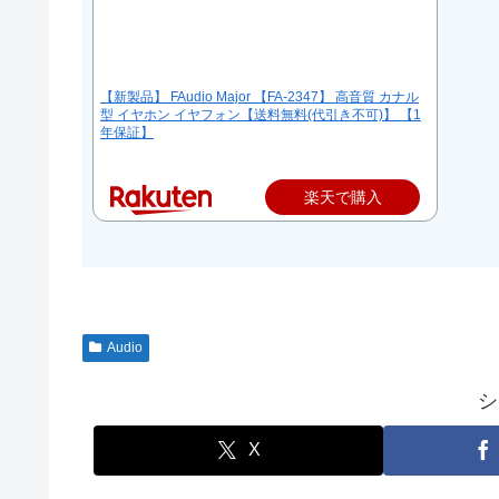
【新製品】 FAudio Major 【FA-2347】 高音質 カナル
型 イヤホン イヤフォン【送料無料(代引き不可)】 【1
年保証】
楽天で購入
Audio
シ
X