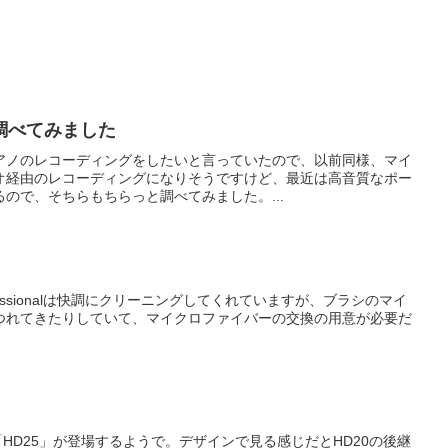
調べてみました
アノのレコーディングをしたいと言っていたので、以前同様、マイ
ィオ経由のレコーディングになりそうですけど、最近は高音質なポー
ので、そちらもちらっと調べてみました。...
trix Professionalは快調にクリーニングしてくれていますが、ブラシのマイ
つれてきたりしていて、マイクロファイバーの交換の用意が必要だ
AC「HD25」が登場するようで。デザインで見る感じだとHD20の後継