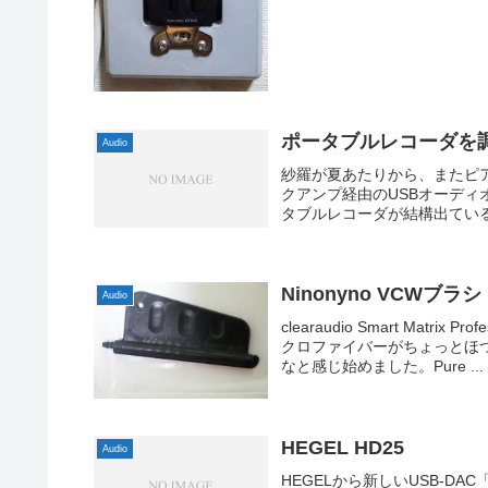
ポータブルレコーダを
Audio
紗羅が夏あたりから、またピ
クアンプ経由のUSBオーデ
タブルレコーダが結構出ている
Ninonyno VCWブラシ
Audio
clearaudio Smart Ma
クロファイバーがちょっとほ
なと感じ始めました。Pure ...
HEGEL HD25
Audio
HEGELから新しいUSB-D