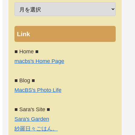
Link
■ Home ■
macbs's Home Page
■ Blog ■
MacBS's Photo Life
■ Sara's Site ■
Sara's Garden
紗羅日々ごはん。