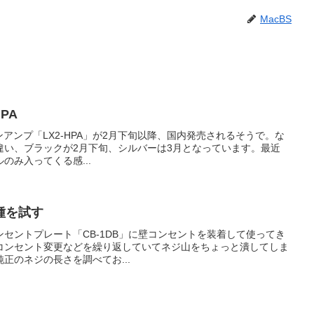
MacBS
HPA
ヘッドフォンアンプ「LX2-HPA」が2月下旬以降、国内発売されるそうで。な
違い、ブラックが2月下旬、シルバーは3月となっています。最近
のみ入ってくる感...
種を試す
んのコンセントプレート「CB-1DB」に壁コンセントを装着して使ってき
コンセント変更などを繰り返していてネジ山をちょっと潰してしま
正のネジの長さを調べてお...