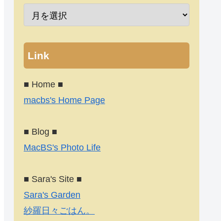
Link
■ Home ■
macbs's Home Page
■ Blog ■
MacBS's Photo Life
■ Sara's Site ■
Sara's Garden
紗羅日々ごはん。