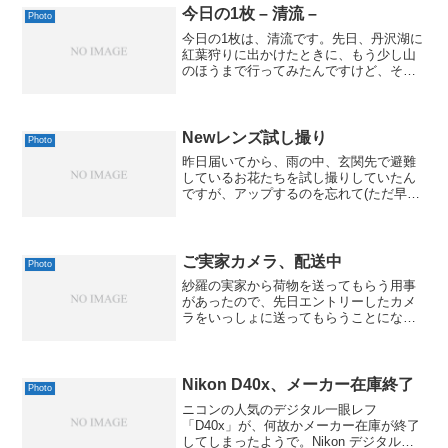
今日の1枚 – 清流 –
Photo
今日の1枚は、清流です。先日、丹沢湖に
紅葉狩りに出かけたときに、もう少し山
のほうまで行ってみたんですけど、そこ
で小さな川が流れてたので、川辺におり
てみました。ちょっと飲んでみたんです
が、まさに「丹沢水系」という感じの、
きりっと澄んだお味でし...
Newレンズ試し撮り
Photo
昨日届いてから、雨の中、玄関先で避難
しているお花たちを試し撮りしていたん
ですが、アップするのを忘れて(ただ早寝
しちゃっただけ)いたので、掲載しておき
ます。まずは、カランコエの写真。実画
像サイズ640 x 432 ( 51 kB )Exif ...
ご実家カメラ、配送中
Photo
紗羅の実家から荷物を送ってもらう用事
があったので、先日エントリーしたカメ
ラをいっしょに送ってもらうことになり
ました。一応、KONICAの「AUTO S」は
見つかったそうですが、Canonの「デ
ミ」のほうは見つからなかったみたいで
す。残念。そ...
Nikon D40x、メーカー在庫終了
Photo
ニコンの人気のデジタル一眼レフ
「D40x」が、何故かメーカー在庫が終了
してしまったようで。Nikon デジタル一