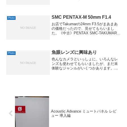
眼レフカメラ D40X レンズキット
D40XLKニコン 2007-03-29by G-Toolsと
いうことは、やっぱり年明けに...
SMC PENTAX-M 50mm F1.4
Photo
お店でTakumarの24mm F3.5がまあまあ
の価格だったので、見せてもらいまし
た。《中古》PENTAX SMC-TAKUMAR
24mm F3.5これもかなり安かったんです
が、すぐ近くにKマウントの50mm F1.4
があったので、念の...
魚眼レンズに興味あり
Photo
色んなカメラといっしょに、いろんなレ
ンズも使わせてもらいましたが、まだ未
体験なジャンルがいくつかあります。そ
のひとつが、「魚眼レンズ」です。望遠
もあまり極めていませんが、好みからい
くと、超広角のほうが楽しそうに感じる
んですよね。できればフル...
Acoustic Advance ミュートパネル レビ
ュー 導入編