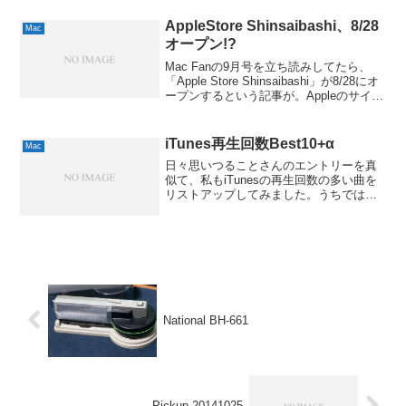
バーサルバイナリ対応です。性能的にも
やっぱ...
AppleStore Shinsaibashi、8/28
Mac
オープン!?
Mac Fanの9月号を立ち読みしてたら、
「Apple Store Shinsaibashi」が8/28にオ
ープンするという記事が。Appleのサイト
などでは、まだ公表されてないので、正
式な情報とはいえませんが、夏休み終盤
だし、確率は高そう...
iTunes再生回数Best10+α
Mac
日々思いつることさんのエントリーを真
似て、私もiTunesの再生回数の多い曲を
リストアップしてみました。うちでは、
iTunesは4台のパソコンに入ってるんです
が、とりあえず、iPodとシンクしている
PowerMac G4のをカウントしました...
National BH-661
Pickup 20141025