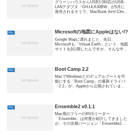
グリーンハウスからUSB3.0対応のUSB-
LANアダプタ「GH-ULA30BW」が5月に
発売されるそうで。MacBook Airや13inch
のMacBook ProのRetinaモデルなどは本
体にEthernetポートを保たないので、私...
Microsoftの地図にAppleはない!?
Mac
Google Mapに遅れまじと、先日、
Microsoftも「Virtual Earth」という、地図
サイトをβ公開したんですが、そんな中、
ある意味、コテコテのネタがITMediaに掲
載されてたので、ご紹介。上の写真は、
Virtual Ea...
Boot Camp 2.2
Mac
MacでWindowsとのデュアルブートを可
能にする「Boot Camp」の最新ドライバ
「2.2」が、Appleから公開されていま
す。タイミング的に「Windows 7対応か
な？」と思われがちですが、今回はまだ
で、Magic Mouseや新...
Ensemble2 v0.1.1
Mac
Mac用のフリーのRSSリーダー
「Ensemble」は何度か紹介してきました
が、その次期バージョン「Ensemble2」
がα版として、v0.1.1が公開されていま
す。個人的に一番大きな変更点は、ユニ