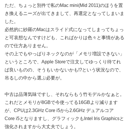
ただ、ちょっと別件で私のMac mini(Mid 2011)のほうを置
き換えるニーズが出てきまして、再選定となってしまいま
した。
必然的に紗羅のMacはスライド式になってしまってちょっ
と可哀想なんですけども、こればかりは色々と事情がある
ので仕方ありません。
その上でもやっぱりネックなのが「メモリ増設できない」
というところで、Apple Storeで注文してゆっくり待てれ
ば良いものの、そうもいかないかも!?という状況なので、
吊るしの中から選ぶ必要が。
中古は品薄気味ですし、それならもう竹モデルかなぁと。
これだとメモリが8GBで今使ってる16GBより減ります
が、CPUは2.3GHz Core i5から2.6GHz デュアルコア
Core i5となりますし、グラフィックもIntel Iris Graphicsと
強化されますから大丈夫でしょう。