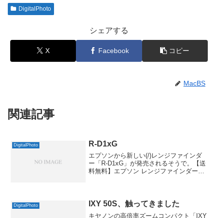
DigitalPhoto
シェアする
X
Facebook
コピー
MacBS
関連記事
R-D1xG
DigitalPhoto
エプソンから新しい(/)レンジファインダ
ー「R-D1xG」が発売されるそうで。【送
料無料】エプソン レンジファインダーデ
ジタルカメラ R-D1XG (特製ハンドグリッ
プ標準同梱)いやぁ、この時代にあえて
610万画素のまま、というのは、ある意...
IXY 50S、触ってきました
DigitalPhoto
キヤノンの高倍率ズームコンパクト「IXY