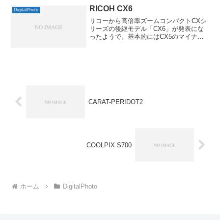
RICOH CX6
DigitalPhoto
リコーから高倍率ズームコンパクトCXシ
リーズの後継モデル「CX6」が発表にな
ったようで。基本的にはCX5のマイナー
チェンジで、約123万ドットのホワイト画
素の入った3型液晶とかブリーチバイパス
などのエフェクトが追加されています。
あと、絞り優...
CARAT-PERIDOT2
COOLPIX S700
ホーム
DigitalPhoto