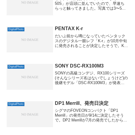
50S」が店頭に並んでいたので、早速ち
らっと触ってきました。写真では3〜5倍
ズーム機と同じくらいの大きさかと勘違
いしていたのですが、実際に見てみると
意外と大きくて、ちょっとだけビック
リ。手持ちのIX...
PENTAX K-r
DigitalPhoto
だいぶ前から噂になっていたペンタック
スのデジタル一眼レフ「K-r」が10月中旬
に発売されることが決定したそうで。K-x
の後継という位置づけだと思いますが、
カラフルなバリエーションがすごいです
ね。これだけの品種を管理するのは大変
だろうなぁと思...
SONY DSC-RX100M3
DigitalPhoto
SONYの高級コンデジ、RX100シリーズ
(そんなシリーズ名はないでしょうけど)の
後継モデル「DSC-RX100M3」が発表さ
れました。型番のとおり、3世代目になり
ますが前回よりも大きく手を入れてきま
した。まずはやはりポップアップ式の
「OL...
DP1 Merrill、発売日決定
DigitalPhoto
シグマのFOVEONコンパクト「DP1
Merrill」の発売日が9/14に決定したそう
で。DP2 Merrillが7月の発売でしたから、
2ヶ月での発売と思ったよりもタイムラグ
が少なかったですね。基本的には焦点距
離の違いのみのようで、DP1...