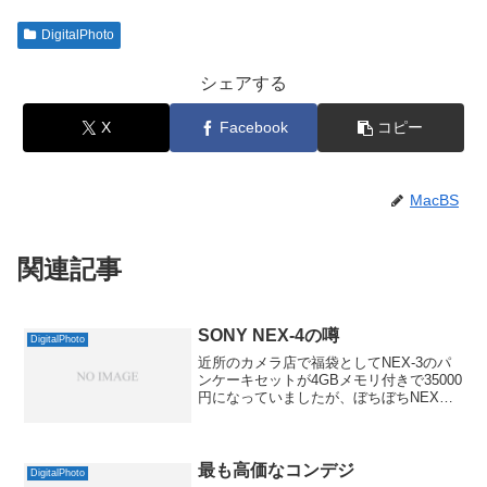
DigitalPhoto
シェアする
X
Facebook
コピー
MacBS
関連記事
SONY NEX-4の噂
DigitalPhoto
近所のカメラ店で福袋としてNEX-3のパ
ンケーキセットが4GBメモリ付きで35000
円になっていましたが、ぼちぼちNEXも
後継機の噂があるようで。上位モデルが
出るという話はずいぶん前にも出ていま
したが、「NEX-4」という噂だと、どう
やら上...
最も高価なコンデジ
DigitalPhoto