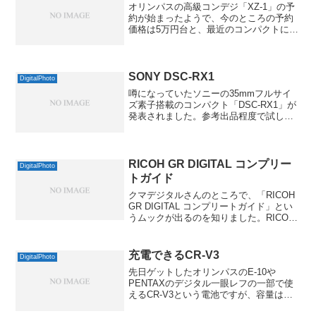
オリンパスの高級コンデジ「XZ-1」の予
約が始まったようで、今のところの予約
価格は5万円台と、最近のコンパクトにし
てはかなり高価だなぁと。それじゃあ、
今、いちばん高価なコンデジは何だろ
う？と思い立って調べてみました。まず
想像するのはブランド...
SONY DSC-RX1
DigitalPhoto
噂になっていたソニーの35mmフルサイ
ズ素子搭載のコンパクト「DSC-RX1」が
発表されました。参考出品程度で試しに
作ってみた程度なのかと予想していたの
で、ちょっとビックリです。RX100でも
すごいなぁと思っていたんですが、NEX
のCMでも...
RICOH GR DIGITAL コンプリー
DigitalPhoto
トガイド
クマデジタルさんのところで、「RICOH
GR DIGITAL コンプリートガイド」とい
うムックが出るのを知りました。RICOH
GR DIGITAL コンプリートガイドソフト
バンククリエイティブ 2008-10-21by G-
Toolsえ...
充電できるCR-V3
DigitalPhoto
先日ゲットしたオリンパスのE-10や
PENTAXのデジタル一眼レフの一部で使
えるCR-V3という電池ですが、容量は大
きいものの、お値段が結構高いのが難点