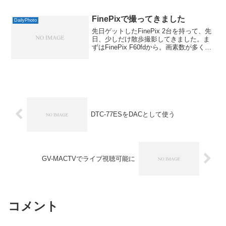
でした。マクセル カメラ用リチウム電
池 CR-V3 （デジカメ用）そんな中、
kenkoか...
FinePixで撮ってきました
DailyPhoto
先日ゲットしたFinePix 2台を持って、先
日、少しだけ散歩撮影してきました。ま
ずはFinePix F60fdから。画素数が多くな
ったので、どうなってるかなぁという思
いもあったんですが、なかなか良い感じ
です。実は比較のためにFinePix...
DTC-77ESをDACとして使う
GV-MACTVでライブ視聴可能に
コメント