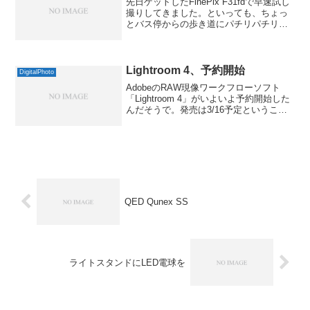
先日ゲットしたFinePix F31fdで早速試し
撮りしてきました。といっても、ちょっ
とバス停からの歩き道にパチリパチリと
撮っただけですが。赤線が入る現象も
ISO400までの増感にしておけば平気でし
た。描写はやっぱりFinePix F11に...
Lightroom 4、予約開始
DigitalPhoto
AdobeのRAW現像ワークフローソフト
「Lightroom 4」がいよいよ予約開始した
んだそうで。発売は3/16予定ということ
で、ほんとにもうすぐなんですね。うち
もパブリックベータを試しましたが、思
ったよりは動作も重くなっていなくて良
い感...
QED Qunex SS
ライトスタンドにLED電球を