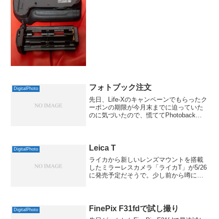
SONYと違ってこちらは純正でもかな...
フォトブック注文
DigitalPhoto
先日、Life-Xのキャンペーンでもらったク
ーポンの期限が今月末までに迫っていた
のに気づいたので、慌ててPhotobackで
フォトブックを注文しちゃいました。
Photobackで作るのは初めてでしたが、
専用ソフトのインストールなどは不要
で、...
Leica T
DigitalPhoto
ライカから新しいレンズマウントを搭載
したミラーレスカメラ「ライカT」が5/26
に発売予定だそうで。少し前から噂にな
っていましたが、その噂通り、新しくラ
イカTマウントを搭載してきました。ライ
カにはスクリューのLマウント(これは現
行ではないです...
FinePix F31fdで試し撮り
DigitalPhoto