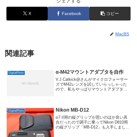
シェアする
X
Facebook
コピー
MacBS
関連記事
α-M42マウントアダプタを自作
DigitalPhoto
V.J.Catkick@さんがマイクロフォーサー
ズでM42レンズを試していらっしゃった
ので、私もやっぱりマウントアダプタを
買おうかなぁと楽天を見てみると、狙っ
てたのがなくなって(?)いたようだったの
で、じゃあ、作ってみるか、ということ
で自作...
Nikon MB-D12
DigitalPhoto
α7 II用の縦グリップが思いのほか良い具
合だったので調子に乗ってNikon D810用
の縦グリップ「MB-D12」も入手しまし
た。D810がちょっと古い機種だからか、
もう一眼レフの需要がなくなったのか、