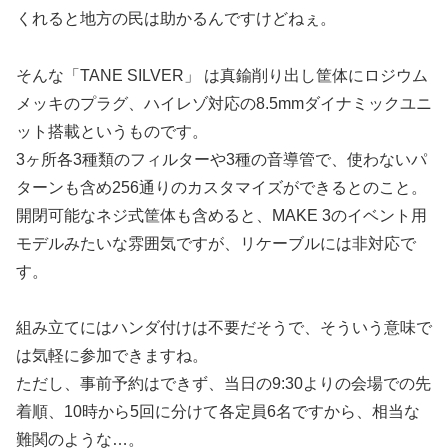
くれると地方の民は助かるんですけどねぇ。
そんな「TANE SILVER」 は真鍮削り出し筐体にロジウム
メッキのプラグ、ハイレゾ対応の8.5mmダイナミックユニ
ット搭載というものです。
3ヶ所各3種類のフィルターや3種の音導管で、使わないパ
ターンも含め256通りのカスタマイズができるとのこと。
開閉可能なネジ式筐体も含めると、MAKE 3のイベント用
モデルみたいな雰囲気ですが、リケーブルには非対応で
す。
組み立てにはハンダ付けは不要だそうで、そういう意味で
は気軽に参加できますね。
ただし、事前予約はできず、当日の9:30よりの会場での先
着順、10時から5回に分けて各定員6名ですから、相当な
難関のような…。