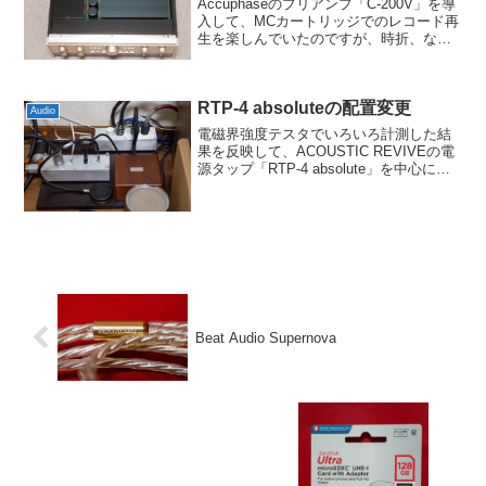
Accuphaseのプリアンプ「C-200V」を導
入して、MCカートリッジでのレコード再
生を楽しんでいたのですが、時折、なん
となく左の音が詰まったように感じるこ
とがありました。また、「ボソボソ」み
たいなノイズが左chから出ることもたま
RTP-4 absoluteの配置変更
にあっ...
Audio
電磁界強度テスタでいろいろ計測した結
果を反映して、ACOUSTIC REVIVEの電
源タップ「RTP-4 absolute」を中心に配
置変更することにしました。直前までの
状態は上の写真のとおりで、アンプ用と
デジタル系に分けて以下の配線になっ...
Beat Audio Supernova