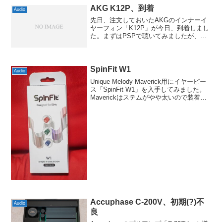
AKG K12P、到着
Audio
先日、注文しておいたAKGのインナーイ
ヤーフォン「K12P」が今日、到着しまし
た。まずはPSPで聴いてみましたが、低
域はやはり不足してるようです。とはい
え、中高域の透明感は、やっぱり評判通
りの素晴らしさです。次は、CDプレーヤ
ーに接続して、...
SpinFit W1
Audio
Unique Melody Maverick用にイヤーピー
ス「SpinFit W1」を入手してみました。
Maverickはステムがやや太いので装着に
不向きなイヤーピースも多めです。最初
に適当にチョイスした以前のSpinFitが広
がりがあって...
Accuphase C-200V、初期(?)不
Audio
良