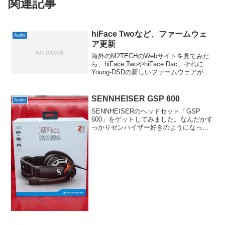
関連記事
hiFace Twoなど、ファームウェ
Audio
ア更新
海外のM2TECHのWebサイトを見てみた
ら、hiFace TwoやhiFace Dac、それに
Young-DSDの新しいファームウェアが配
布されています。更新内容の詳細が見当
たらないようなんですけども、どうやら
Mac用に配布されているのは...
SENNHEISER GSP 600
Audio
SENNHEISERのヘッドセット「GSP
600」をゲットしてみました。なんだかす
っかりゼンハイザー好きのようになって
いますけども、今回はあくまで仕事で周
りが騒がしい中でも使えるヘッドセット
が必要になり、ノイズキャンセリングマ
イクを備えた...