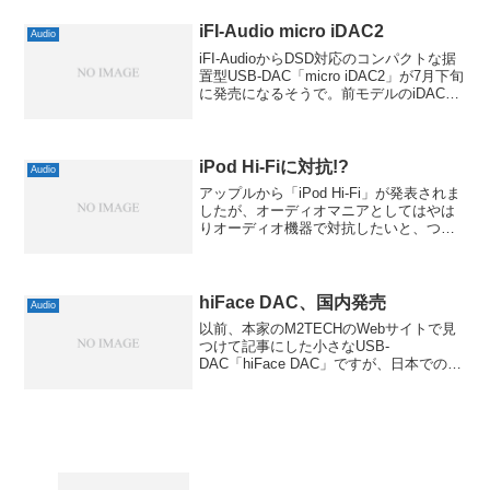
iFI-Audio micro iDAC2
Audio
iFI-AudioからDSD対応のコンパクトな据
置型USB-DAC「micro iDAC2」が7月下旬
に発売になるそうで。前モデルのiDACは
ESS Sabreチップを使ったものでした
が、今回はバーブラウン製と大きく内容
が変わっています。E...
iPod Hi-Fiに対抗!?
Audio
アップルから「iPod Hi-Fi」が発表されま
したが、オーディオマニアとしてはやは
りオーディオ機器で対抗したいと、つい
思ってしまいます。こういう形態の機器
が悪いとは思いませんが、「Hi-Fi」と名
乗られるとオーディオ機器の「立つ瀬」
がない...
hiFace DAC、国内発売
Audio
以前、本家のM2TECHのWebサイトで見
つけて記事にした小さなUSB-
DAC「hiFace DAC」ですが、日本での発
売も決まって5/15に発売だとか。hiFace
伝統ともいえるUSBメモリみたいなスタ
イルはそのままにDDCだけでなくDA...