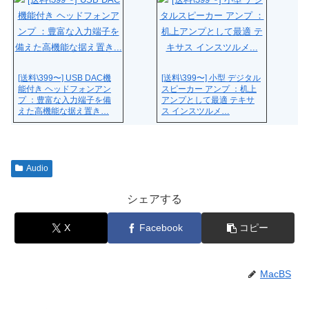
[送料\399〜] USB DAC機
[送料\399〜] 小型 デジタル
能付き ヘッドフォンアン
スピーカー アンプ ：机上
プ ：豊富な入力端子を備
アンプとして最適 テキサ
えた高機能な据え置き…
ス インスツルメ…
Audio
シェアする
X
Facebook
コピー
MacBS