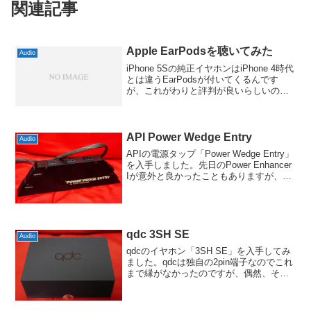
関連記事
Apple EarPodsを聴いてみた
Audio
iPhone 5Sの純正イヤホンはiPhone 4時代
とは違うEarPodsが付いてくるんです
が、これがわりと評判が良いらしいの
で、ものは試しと使ってみました。いか
にも付属品という感じではなく、まるで
単売パッケージみたいなケースに入って
付い...
API Power Wedge Entry
Audio
APIの電源タップ「Power Wedge Entry」
を入手しました。先日のPower Enhancer
Iが意外と良かったこともありますが、ど
ちらかというとWireWorldのが老朽化して
きているのと、以前内部を見た時に心細
いといいます...
qdc 3SH SE
Audio
qdcのイヤホン「3SH SE」を入手してみ
ました。qdcは独自の2pin端子なのでこれ
まで縁がなかったのですが、偶然、その
前にLuminox Audio Kilowatt Jet Black
2.5mmのqdcコネクタのを入手していたの
で...