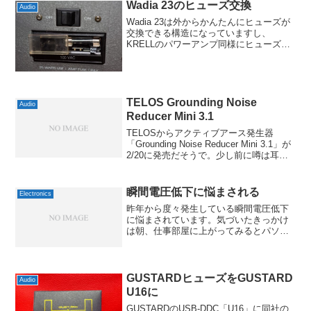
Wadia 23のヒューズ交換
Audio
Wadia 23は外からかんたんにヒューズが
交換できる構造になっていますし、
KRELLのパワーアンプ同様にヒューズに
交換してみることにしました。31.8mmの
1A、スローブローが使われていますの
で、あまり迷いなく選ぶことができまし
た。候補と...
TELOS Grounding Noise
Audio
Reducer Mini 3.1
TELOSからアクティブアース発生器
「Grounding Noise Reducer Mini 3.1」が
2/20に発売だそうで。少し前に噂は耳に
していたのですが、いよいよ正式発表さ
れましたね。GROUDING NOISE
REDUCERの...
瞬間電圧低下に悩まされる
Electronics
昨年から度々発生している瞬間電圧低下
に悩まされています。気づいたきっかけ
は朝、仕事部屋に上がってみるとパソコ
ンやNAS、ルーターなどが再起動されて
いることがあったことでした。最初は単
純にOSや機器、アイソレーショントラン
スなどの不具合かなぁ...
GUSTARDヒューズをGUSTARD
Audio
U16に
GUSTARDのUSB-DDC「U16」に同社の