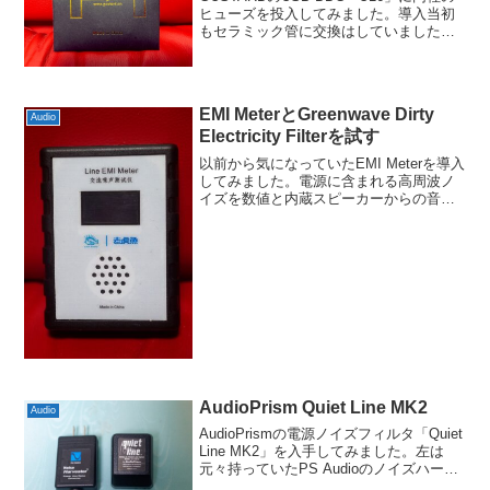
ヒューズを投入してみました。導入当初
もセラミック管に交換はしていましたけ
ど、いわゆる普通のものですからオーデ
ィオ用に作られたもので変わるのかなと
いう好奇心もありました。定格も合わせ
られますし。...
EMI MeterとGreenwave Dirty
Audio
Electricity Filterを試す
以前から気になっていたEMI Meterを導入
してみました。電源に含まれる高周波ノ
イズを数値と内蔵スピーカーからの音で
示すもので、有名なのは某メーカーのデ
モに良く使われていたMAINS NOISE
ANALYSERでしょう。アレは計測して
い...
AudioPrism Quiet Line MK2
Audio
AudioPrismの電源ノイズフィルタ「Quiet
Line MK2」を入手してみました。左は
元々持っていたPS Audioのノイズハーベ
スターですが、基本的には似たようなも