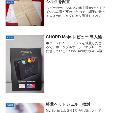
シルクを配置
Audio
スピーカーにシルクの布を載せただけで
ずいぶん音が変わったので、調子に乗っ
て大きめのシルクの布を調達してみまし
た。以前、ACOUSTIC REVIVEから出て
いたピュアシルクアブソーバー「PSA-
100」に似た綿状のものを最初は探してい
たので...
CHORD Mojo レビュー 導入編
Audio
ポタアンにヘッドフォンを強化したとこ
ろで、ポータブルオーディオプレーヤー
に使っているiBasso DX90にやや不満(音
質面もですが、バッテリー寿命や音途切
れとか…)も出てきました。そこで次期
DAPを検討していたのですが、この分野
は進化と高...
軽量ヘッドシェル、検討
Audio
My Sonic Lab SH-1Rhがお気に入りで