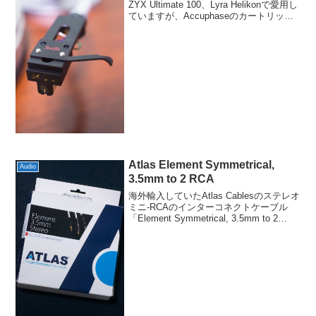
ZYX Ultimate 100、Lyra Helikonで愛用し
ていますが、Accuphaseのカートリッジ
は自重が9.5gと重いこともあり、もうち
ょっと軽量で良いヘッドシェルがない
か、...
Atlas Element Symmetrical,
Audio
3.5mm to 2 RCA
海外輸入していたAtlas Cablesのステレオ
ミニ-RCAのインターコネクトケーブル
「Element Symmetrical, 3.5mm to 2
RCA」が届きました。いつものようにロ
イヤルメールでの配送でしたので、注文
して6日ほど...