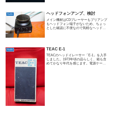
ヘッドフォンアンプ、検討
Audio
メイン機材はCDプレーヤーもプリアンプ
もヘッドフォン端子がないため、ちょっ
とした確認に不便なので気軽なヘッドフ
ォンアンプを検討しています。以前は
DigiFi付録を繋いでいた時期もあったので
すが、電源がUSBアダプタ経由というの
もあって使わな...
TEAC E-1
Audio
TEACのヘッドイレーサー「E-1」を入手
しました。1973年頃の品らしく、箱も含
めてかなり年代を感じます。電源ケーブ
ルなどは交換したほうが良いかもしれま
せんね。動作のほうは問題ないようで、
オープンリールデッキのヘッドを無事に
消磁できている...