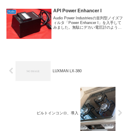
が、私としては電源タップ代わりになれ
ば…く...
API Power Enhancer I
Audio
Audio Power Industriesの並列型ノイズフ
ィルタ「Power Enhancer I」を入手して
みました。無駄にデカい電圧計のような
感じですが、中身は正直良くわかりませ
ん。ほとんどはネジ止めなんですけど一
部がハトメになってい...
LUXMAN LX-380
ビルトインコンロ、導入