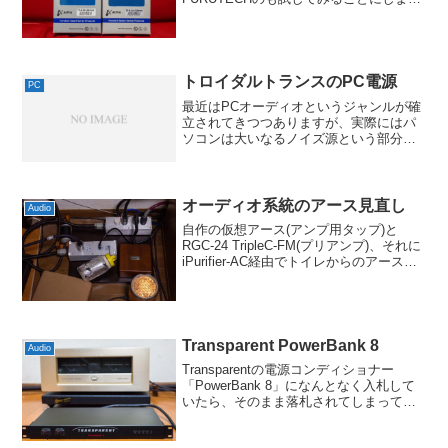
た。と言ってもすでに廃番になっていて
在庫を見つけるのですら難しいですが、
KRELL KSA-100のスピーカー出力側にな
んとか...
トロイダルトランスのPC電源
PC
最近はPCオーディオというジャンルが確
立されてきつつありますが、実際にはパ
ソコンは大いなるノイズ源という部分も
あって、そこにはまだあまり手が入って
ないのも実情かと。オーディオ用のUSB
インターフェースカードとか、SSD搭載
の静音設計の専用P...
オーディオ系統のアース見直し
Audio
自作の仮想アース(アンプ用タップ)と
RGC-24 TripleC-FM(プリアンプ)、それに
iPurifier-AC経由でトイレからのアース引
き込みで一旦は落ち着いていたアースの
扱いですが、このままだとアクティブア
ース系の製品がどうしても気...
Transparent PowerBank 8
Audio
Transparentの電源コンディショナー
「PowerBank 8」になんとなく入札して
いたら、そのまま落札されてしまってゲ
ットとなりました。正直なんだかちょっ
と申し訳ないようなお値段だったのです