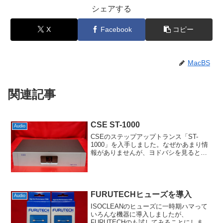
シェアする
X
Facebook
コピー
MacBS
関連記事
CSE ST-1000
Audio
CSEのステップアップトランス「ST-
1000」を入手しました。なぜかあまり情
報がありませんが、ヨドバシを見ると
2011年くらいに発売されたもののようで
す。PSE絡みで掲載してないのかとも思
いましたけど、背面にはちゃんとPSEマ
ークも入って...
FURUTECHヒューズを導入
Audio
ISOCLEANのヒューズに一時期ハマって
いろんな機器に導入しましたが、
FURUTECHのも試してみることにしまし