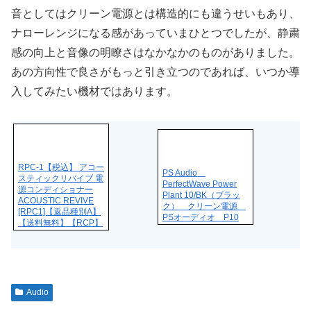
音としてはクリーン電源とは構造的にも違うせいもあり、
ナローレンジになる感があっていまひとつでしたが、静粛
感の向上と音像の明瞭さはなかなかのものがありました。
あの方向性で良さがもっと引き立つのであれば、いつか導
入してみたい機材ではあります。
RPC-1【税込】 アコー
PS Audio
スティックリバイブ 電
PerfectWave Power
源コンディショナー
Plant 10/BK（ブラッ
ACOUSTIC REVIVE
ク） クリーン電源
[RPC1]【返品種別A】
PSオーディオ P10
【送料無料】【RCP】
Audio