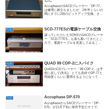
AccuphaseのSACDプレーヤー「DP-77」
は修理に旅立ちましたが、2年半くらいの
間にすでに2回のピックアップ交換、さら
にC-280Lもオーバーホールの保証期間内
の修理という状況もあって、今回は代車
ならぬ代替機としてDP-85をお借...
SCD-777ESの電源ケーブル交換
Audio
譲っていただいたSONYのSACDプレーヤ
ー「SCD-777ES」も落ち着いてきたとこ
ろで、電源ケーブルを見直してみること
にしました。以前のノイズ問題もありま
したから、当初は暫定でアースを取らな
い形にすべく、Accuphase APL-1に...
QUAD 99 CDP-2にスパイク
Audio
QUADのCDプレーヤー「99 CDP-2」は予
想に反して(失礼)、とても良好でDP-77と
同頻度くらいに愛用するようになってい
ます。SACDには対応しないですし、デ
ィスクの状態にかなりシビアな傾向はあ
りますけど、中域主体に厚めで音が散漫
に...
Accuphase DP-570
Audio
AccuphaseからSACDプレーヤー「DP-
570」が11月下旬に発売予定だそうで。