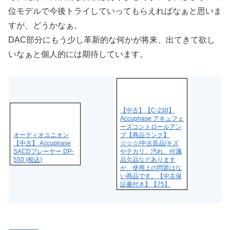
位モデルで今後トライしていってもらえればなぁと思いま
すが、どうかなぁ。
DAC部分にもう少し革新的な何かが将来、出てきて欲し
いなぁと個人的には期待しています。
【中古】【C-230】
Accuphase アキュフェ
ーズコントロールアン
オーディオユニオン
プ【商品ランク】
【中古】 Accuphase
☆☆☆/中古良品/キズ
SACDプレーヤー DP-
やテカリ、汚れ、付属
550 (税込)
品欠品などあります
が、使用上の問題はな
い商品です。【中古保
証書付き】【75】