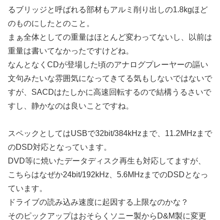
るブリッジと呼ばれる部材もアルミ削り出しの1.8kgほど
のものにしたとのこと。
まぁ全体としての重量はほとんど変わってないし、以前は
重量は書いてなかったですけどね。
なんとなくCDが登場した頃のアナログプレーヤーの謳い
文句みたいな雰囲気になってきてる気もしないではないで
すが、SACDはたしかに高速回転するので結構うるさいで
すし、静かなのは良いことですね。
スペックとしてはUSBで32bit/384kHzまで、11.2MHzまで
のDSD対応となっています。
DVD等に焼いたデータディスク再生も対応してますが、
こちらはなぜか24bit/192kHz、5.6MHzまでのDSDとなっ
ています。
ドライブの読み込み速度に起因する上限なのかな？
そのピックアップはおそらくソニー製からD&M製に変更