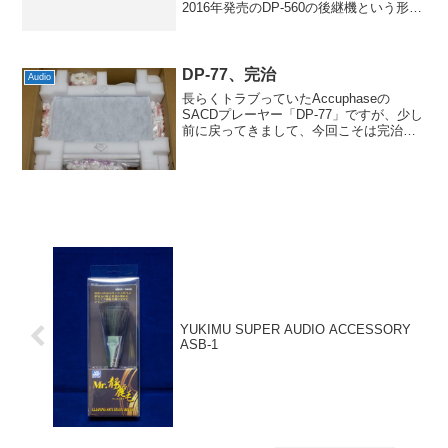
2016年発売のDP-560の後継機という形
で、同社らしい順当な進化という印象で
す。お値段も60万から65万円(いずれも税
別)に上がっていますが、良く考...
DP-77、完治
Audio
長らくトラブっていたAccuphaseの
SACDプレーヤー「DP-77」ですが、少し
前に戻ってきまして、今回こそは完治し
たようです。念のためにしばらく様子見
してから記事化したのですが、届いた当
初から出音がこれまでと全然違っていた
んですよね。...
YUKIMU SUPER AUDIO ACCESSORY
ASB-1