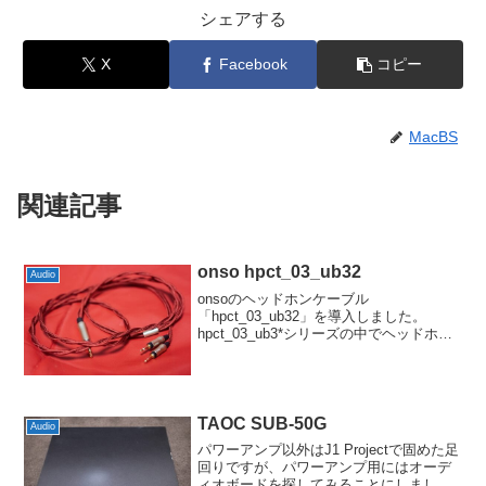
シェアする
X
Facebook
コピー
MacBS
関連記事
onso hpct_03_ub32
Audio
onsoのヘッドホンケーブル
「hpct_03_ub32」を導入しました。
hpct_03_ub3*シリーズの中でヘッドホン
側が2.5mm2極タイプのものです。本来は
HD700などを想定したもので、HIFIMAN
Edition Xは元々は2....
TAOC SUB-50G
Audio
パワーアンプ以外はJ1 Projectで固めた足
回りですが、パワーアンプ用にはオーデ
ィオボードを探してみることにしまし