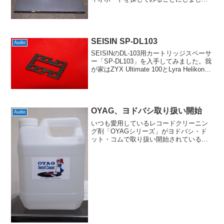
た。当初はACOUSTIC REVIVEのヒッコ
リーボード「RHB20」を考えていたので
すが、狙っていた出物が売り切れてし...
SEISIN SP-DL103
Audio
SEISINのDL-103用カートリッジスペーサ
ー「SP-DL103」を入手してみました。我
が家はZYX Ultimate 100とLyra Helikon、
それにAccuphase AC-1.AC-2がメインな
ので、最初はあんまり必要ない...
OYAG、ヨドバシ取り扱い開始
Audio
いつも愛用しているレコードクリーニン
グ剤「OYAGシリーズ」がヨドバシ・ド
ット・コムで取り扱い開始されているの
を見つけました。取り扱いが始まってい
るのは以下の3つのアイテムです。・レコ
ードクリーニング液/500cc・レコードク
リーニング液/...