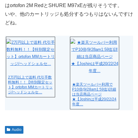
はortofon 2M RedとSHURE M97xEが残りそうです。
いや、他のカートリッジも処分するつもりはないんですけ
どね。
2万円以上で送料 代引手数
料無料！！【特別限定セッ
★楽天ツールバー利用で
ト】ortofon MMカートリッ
P10倍(9/28am1:59迄)詳細
ジ/ヘッドシェルセ…
は当店商品ページ
★【Joshinは平成20/22/24
年度…
Audio