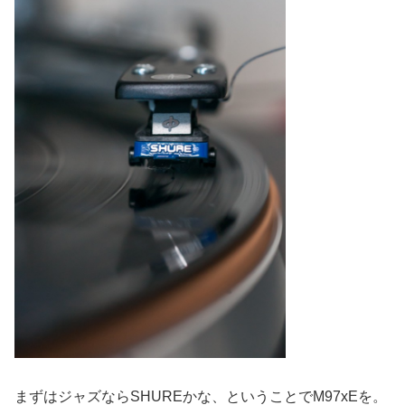
まずはジャズならSHUREかな、ということでM97xEを。