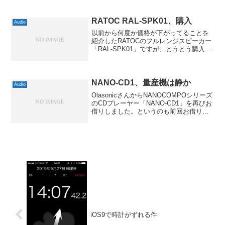
RATOC RAL-SPK01、購入
Audio
以前から何度か価格が下がってることを
紹介したRATOCのフルレンジスピーカー
「RAL-SPK01」ですが、とうとう購入し
ちゃいました。先日の出張の際に実際に
見てきたんですが、思っていたよりも小
さくて、エンクロージャーの板も少し薄
い感じだった...
NANO-CD1、量産機は静か
Audio
OlasonicさんからNANOCOMPOシリーズ
のCDプレーヤー「NANO-CD1」を再びお
借りしました。というのも前回お借りし
たのは試作機で、CD再生時の動作音が結
構気になったんですよね。しかし量産機
ではそれが改善されたということだっ
た...
iOS9で時計がずれる件