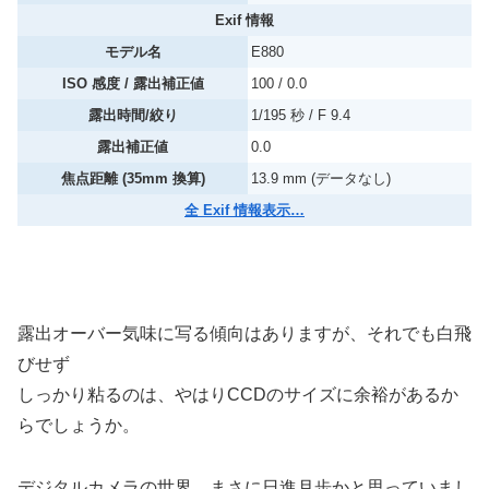
Exif 情報
モデル名
E880
ISO 感度 / 露出補正値
100 / 0.0
露出時間/絞り
1/195 秒 / F 9.4
露出補正値
0.0
焦点距離 (35mm 換算)
13.9 mm (データなし)
全 Exif 情報表示…
露出オーバー気味に写る傾向はありますが、それでも白飛
びせず
しっかり粘るのは、やはりCCDのサイズに余裕があるか
らでしょうか。
デジタルカメラの世界、まさに日進月歩かと思っていまし