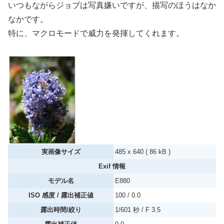
いつもながらジョブは写真嫌いですが、描写のほうはなか
なかです。
特に、マクロモードで威力を発揮してくれます。
実画像サイズ
485 x 640 ( 86 kB )
Exif 情報
モデル名
E880
ISO 感度 / 露出補正値
100 / 0.0
露出時間/絞り
1/601 秒 / F 3.5