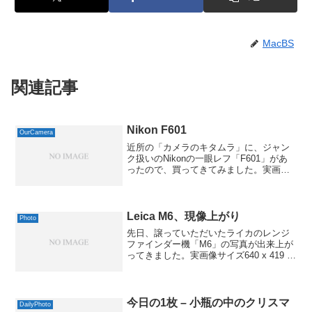
MacBS
関連記事
Nikon F601
OurCamera
近所の「カメラのキタムラ」に、ジャン
ク扱いのNikonの一眼レフ「F601」があ
ったので、買ってきてみました。実画像
サイズ640 x 432 ( 51 kB )Exif 情報モデル
名NIKON D70ISO 感度 / 露出補正値1600
/...
Leica M6、現像上がり
Photo
先日、譲っていただいたライカのレンジ
ファインダー機「M6」の写真が出来上が
ってきました。実画像サイズ640 x 419 (
58 kB )Exif 情報全 Exif 情報表示...露出計
がシャッターの半押しで動作するはず
が、たまに不発なこと...
今日の1枚 – 小瓶の中のクリスマ
DailyPhoto