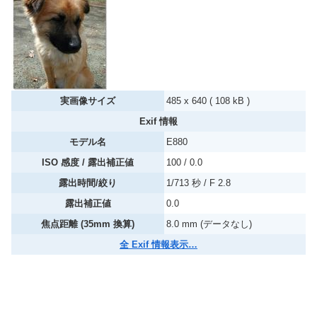
実画像サイズ
485 x 640 ( 108 kB )
Exif 情報
モデル名
E880
ISO 感度 / 露出補正値
100 / 0.0
露出時間/絞り
1/713 秒 / F 2.8
露出補正値
0.0
焦点距離 (35mm 換算)
8.0 mm (データなし)
全 Exif 情報表示…