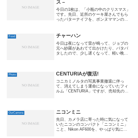
ス –
今日の1枚は、「小瓶の中のクリスマス」
です。先日、近所のケーキ屋さんでもら
ったバターナイフを、ボンヌママンのジ
ャムの小瓶に立てて、撮ってみました。
夜の街に出かけてみると、すっかりクリ
スマスっぽくなってきました。イルミネ
チャーハン
Food
ーション・イベントもい...
今日は夜になって雷が鳴って、ジョブの
元へ紗羅があわてて出かけたり、バタバ
タしたので、少し遅くなって、軽い晩ご
飯になりました。それで、作ってくれた
のが、私の好物のひとつ、チャーハンで
ありました。チャーハン posted by
(C)MacBS...
CENTURIAが復活!
Photo
コニカミノルタの写真事業撤退に伴っ
て、消えてしまう運命になっていたフィ
ルム「CENTURIA」ですが、売却先の大
日本印刷さんの子会社「DNPフォトマー
ケティング」から「CENTURIA FILM」シ
リーズとして、5月下旬頃に新たに発売と
なる...
ニコンミニ
OurCamera
先日、カメラ店に寄った時に気になって
いたニコンのコンパクト「ニコンミニ」
こと、Nikon AF600を、やっぱり気にな
ったので、ゲットしてきました。ニコン