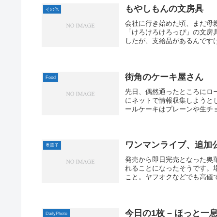
もやしもんの文房具
その他
会社に行き始めた頃、まだ母
「けろけろけろっぴ」の文房
したが、支給品があるんですけ
街角のケーキ屋さん
Food
先日、偶然通ったところにロ
にネットで情報収集しようと
ールケーキはプレーンや生チョ
ワンマンライブ、追加
奥華子
発売から即日完売となった奥華
れることになったそうです。場
こと。ヤフオクなどでも高値で
今日の1枚 – ほっと一息
DailyPhoto