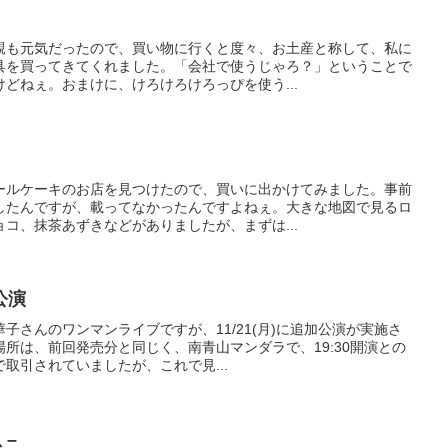
親も元気だったので、買い物に行くと度々、お土産と称して、私に
具を買ってきてくれました。「会社で使うじゃろ？」ということで
どねぇ。おまけに、けろけろけろっぴを使う...
ールケーキのお店を見つけたので、買いに出かけてみました。事前
したんですが、載ってなかったんですよねぇ。大きな地図で見るロ
コ、抹茶あずきなどがありましたが、まずは...
公演
子さんのワンマンライブですが、11/21(月)に追加公演が実施さ
所は、前回発売分と同じく、南青山マンダラで、19:30開演との
取引されていましたが、これで見...
 –