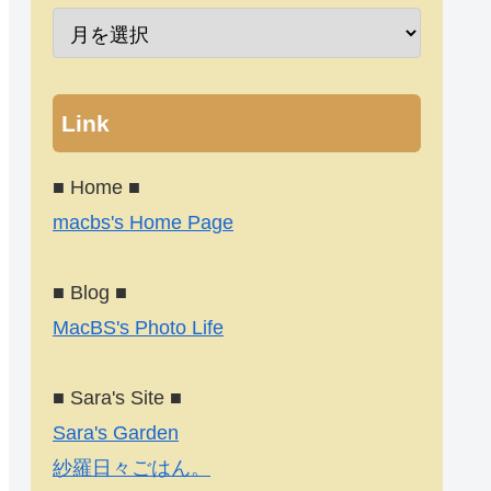
Link
■ Home ■
macbs's Home Page
■ Blog ■
MacBS's Photo Life
■ Sara's Site ■
Sara's Garden
紗羅日々ごはん。