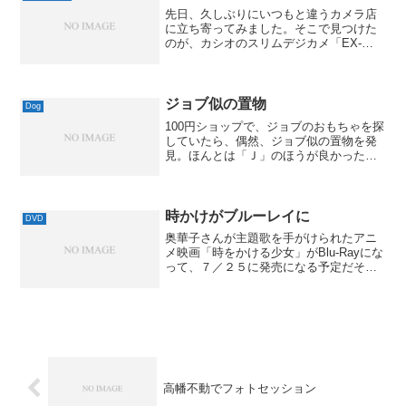
先日、久しぶりにいつもと違うカメラ店
に立ち寄ってみました。そこで見つけた
のが、カシオのスリムデジカメ「EX-
S3」です。CASIO EX-S3 posted by
(C)MacBS以前も「EX-S2」をゲットしま
したが、こちらは320万画素...
ジョブ似の置物
Dog
100円ショップで、ジョブのおもちゃを探
していたら、偶然、ジョブ似の置物を発
見。ほんとは「Ｊ」のほうが良かったん
ですけど、「Ｊ」のワンちゃんは似てな
かったんですよね。まぁ、MacBSの
「Ｍ」ということで。(^^;あと、写真には
ちょっとした仕...
時かけがブルーレイに
DVD
奥華子さんが主題歌を手がけられたアニ
メ映画「時をかける少女」がBlu-Rayにな
って、７／２５に発売になる予定だそう
で。時をかける少女 (Blu-ray)仲里依紗 石
田卓也 板倉光隆 角川エンタテインメント
2008-07-25by G-T...
高幡不動でフォトセッション