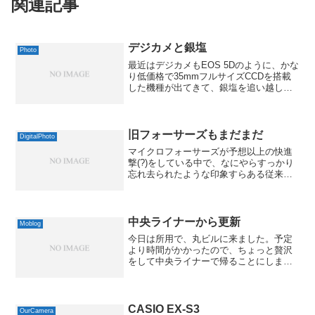
関連記事
デジカメと銀塩
Photo
最近はデジカメもEOS 5Dのように、かな
り低価格で35mmフルサイズCCDを搭載
した機種が出てきて、銀塩を追い越した
のではないか、というようなことも、良
く言われるようになりました。確かにデ
ジカメの画像はシャープで、解像度の面
では一見、銀塩...
旧フォーサーズもまだまだ
DigitalPhoto
マイクロフォーサーズが予想以上の快進
撃(?)をしている中で、なにやらすっかり
忘れ去られたような印象すらある従来の
フォーサーズですが、その影響もあって
か、中古に出回るものも増えてるよう
で。【送料無料！】《中古並品》
OLYMPUS ZUIKO ...
中央ライナーから更新
Moblog
今日は所用で、丸ビルに来ました。予定
より時間がかかったので、ちょっと贅沢
をして中央ライナーで帰ることにしまし
た。グランスタで、お目当てのカップケ
ーキも買えましたし、ちょっとした出張
気分かも。まあ、来週あたりには、ほん
とに出張に行かなきゃいけ...
CASIO EX-S3
OurCamera