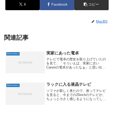
X
Facebook
コピー
MacBS
関連記事
実家にあった電卓
Electronics
テレビで電卓の歴史を取り上げていたの
を見て、「そういえば、実家に古い
Canonの電卓があったなぁ」と思い出し
て、調べてみました。どうやら、あった
のは「Canola 1200」という機種みたいで
す。1968年発売で、当時は126000円もし
た...
ラックに入る液晶テレビ
Electronics
ソファが新しく来たので、座ってテレビ
を見ると、今までの25inchのテレビが、
ちょっと小さく感じるようになってしま
いました。ただ、現状、ラックに入って
いますから、それに入らないテレビは厳
しい、ということで、幅を測ってみると