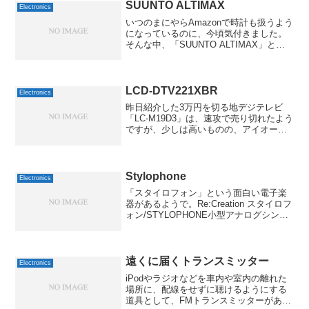
84cm。これに収...
SUUNTO ALTIMAX
Electronics
いつのまにやらAmazonで時計も扱うよう
になっているのに、今頃気付きました。
そんな中、「SUUNTO ALTIMAX」とい
う面白そうな時計を発見。SUUNTO(スン
ト) ALTIMAX(アルティマックス) レッド
SS004787400S...
LCD-DTV221XBR
Electronics
昨日紹介した3万円を切る地デジテレビ
「LC-M19D3」は、速攻で売り切れたよう
ですが、少しは高いものの、アイオーデ
ータから「LCD-DTV221XBR」というモ
デルも出てるんですね。22インチ ワイド
TFTモニタ LCD-DTV221XB...
Stylophone
Electronics
「スタイロフォン」という面白い電子楽
器があるようで。Re:Creation スタイロフ
ォン/STYLOPHONE小型アナログシンセ
サイザー 元々は子供向けのおもちゃとし
て開発されたそうですが、結構本格的な
シンセサイザーとして使えるくらい、
奥...
遠くに届くトランスミッター
Electronics
iPodやラジオなどを車内や室内の離れた
場所に、配線をせずに聴けるようにする
道具として、FMトランスミッターがあり