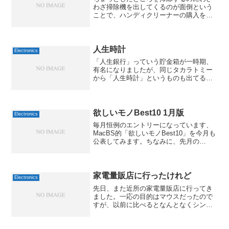
わざ掃除機を出してくるのが面倒という
ことで、ハンディクリーナーの購入を検
討しています。そんなに高価なものでも
なさそうなので、まずは近所のホームセ
ンターに見に行ったのですが、結構両極
端で良いものがないですね...
人生時計
Electronics
「人生銀行」っていう貯金箱が一時期、
有名になりましたが、同じタカラトミー
から「人生時計」というものも出てるよ
うで。人生時計 ホワイトタカラトミー
2007-11-29by G-Tools機能的には「目覚
まし時計」なのですが、早起きすると、
時...
欲しいモノBest10 1月版
Electronics
毎月恒例のエントリーになっています、
MacBS的「欲しいモノBest10」を今月も
公表してみます。ちなみに、先月の
Best10は、こんな感じでした。1位 マク
ロレンズ→○購入2位 一脚 →○購入3位 フ
ォトストレージ4位 コンパクトフラッ
シ...
家電量販店に行ったけれど
Electronics
先日、また近所の家電量販店に行ってき
ました。一応の目的はマウスだったので
すが、以前に比べるとなんとなくシンプ
ルなものが多いですねぇ。紗羅がマニア
ックすぎるのかもしれませんが、ワイヤ