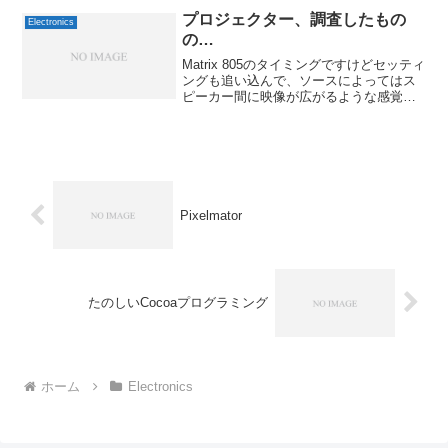
レスで多ボタン、しかもグリップしやす
そうなものとなると、かな...
プロジェクター、調査したもの
Electronics
の…
Matrix 805のタイミングですけどセッティ
ングも追い込んで、ソースによってはス
ピーカー間に映像が広がるような感覚を
覚えることもありましたが、「そうか、
ここにスクリーンがあったら楽しいだろ
うな」と。本格的に聴く場合は明かりを
暗くしている...
Pixelmator
たのしいCocoaプログラミング
ホーム
Electronics