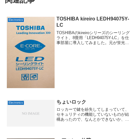
TOSHIBA kireiro LEDH94075Y-
Electronics
LC
TOSHIBAのkireiroシリーズのシーリング
ライト、8畳用「LEDH94075Y-LC」を仕
事部屋に導入してみました。元が蛍光灯
で、一度切れて別の部屋から蛍光灯を拝
借してきてたのですが、本来は2灯でかな
り大型というのもあり、LEDのほ...
ちょいロック
Electronics
ロッカーで鍵を紛失してしまっていて、
セキュリティの機能していないものが結
構あったので、なんとかできないか、調
べてみました。カギ屋さんにロッカーの
メーカー名や鍵番号を伝えれば合鍵を作
ったり鍵ごと交換することもできるんで