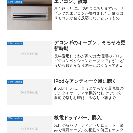
すね。ただ、中には番号が...
エアコン、故障
Electronics
夏も終わりに近づきつつありますが、リ
ビングのエアコンが壊れました。症状は
リモコンが全く反応しないというもの
で、前日まで問題なく動作していたこと
もあり、最初は電池切れだと甘く考えて
いました。しかし電池を交換しても反応
がないままで、もう一台ある...
デロンギのオーブン、そろそろ更
Electronics
新時期
長年愛用してわが家では大活躍のデロン
ギのコンベクションオーブンですが、ど
うやら最近かなり調子が悪くなってきま
した。症状としてはタイマーをセットし
ても停止位置を行き過ぎてしまい、その
まま連続運転の位置にまで行ってしまう
iPodをアンティーク風に聴く
Electronics
という、ある意味、致命的...
iPodといえば、言うまでもなく最先端の
デジタルオーディオ機器なわけですが、
自宅で楽しむ時は、やさしい響きで、お
だやかに聴きたいものですよね。そんな
ニーズに良さそうな、一見アンティーク
っぽいオーディオ機器を2つご紹介。1つ
めは、ROBERT...
検電ドライバー、購入
Electronics
先日からパワーディストリビューター絡
みで電源ケーブルの極性を何度もテスタ