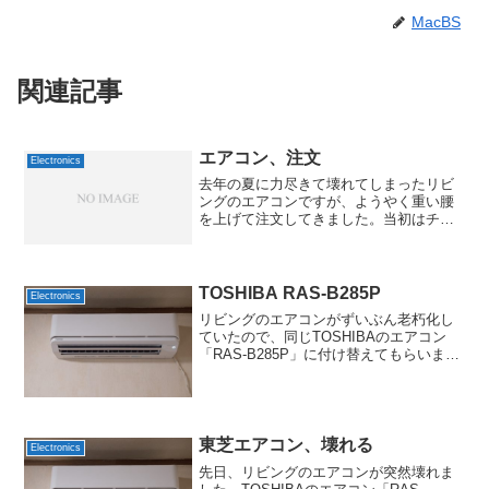
MacBS
関連記事
エアコン、注文
Electronics
去年の夏に力尽きて壊れてしまったリビ
ングのエアコンですが、ようやく重い腰
を上げて注文してきました。当初はチラ
シに出ていたPanasonicにしようかなと思
っていたんですが、すでに売り切れだっ
たので店員さんおすすめの日立にしてみ
ました。コロナ...
TOSHIBA RAS-B285P
Electronics
リビングのエアコンがずいぶん老朽化し
ていたので、同じTOSHIBAのエアコン
「RAS-B285P」に付け替えてもらいまし
た。元々付いていたのはRAS-221NTとい
う機種で、調べても年代がよく分かりま
せんが、そもそも221ということは6畳
用...
東芝エアコン、壊れる
Electronics
先日、リビングのエアコンが突然壊れま