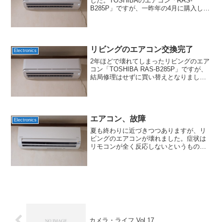
した。TOSHIBAのエアコン「RAS-
B285P」ですが、一昨年の4月に購入した
ものです。翌年の2月くらいにも一度壊れ
て無償修理してもらったのですが、それ
から1年ちょっとでまた故障という…。症
状としては...
リビングのエアコン交換完了
Electronics
2年ほどで壊れてしまったリビングのエア
コン「TOSHIBA RAS-B285P」ですが、
結局修理はせずに買い替えとなりまし
た。修理代が本体よりも高い可能性があ
ったのと、そもそも動作音も大きくて電
気代がかかるわりには効きが悪い印象も
あったため...
エアコン、故障
Electronics
夏も終わりに近づきつつありますが、リ
ビングのエアコンが壊れました。症状は
リモコンが全く反応しないというもの
で、前日まで問題なく動作していたこと
もあり、最初は電池切れだと甘く考えて
いました。しかし電池を交換しても反応
がないままで、もう一台ある...
カメラ・ライフ Vol.17