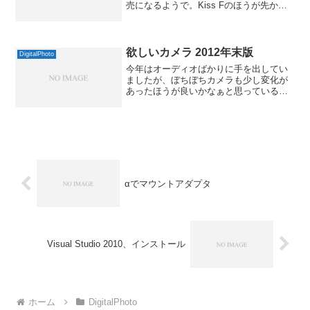
売になるようで。Kiss Fのほうが先かと
思っていましたが、こちらは旧製品に入
っていてX3が併売されていくようです。
7Dと同じ1800万画素のCMOSが搭...
欲しいカメラ 2012年末版
DigitalPhoto
今年はオーディオばかりに手を出してい
ましたが、ぼちぼちカメラも少し変化が
あったほうが良いかなぁと思っていると
ころです。そんな変化を付ける候補にな
っているカメラをメモがてら書いておこ
うかと。手持ちの機器でいちばん使って
るのは日々、ブログの写真...
αでマウントアダプタ
Visual Studio 2010、インストール
ホーム
DigitalPhoto