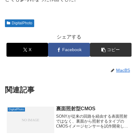
DigitalPhoto
シェアする
X
Facebook
コピー
MacBS
関連記事
裏面照射型CMOS
DigitalPhoto
SONYが従来の回路を経由する表面照射
ではなく、裏面から照射するタイプの
CMOSイメージセンサーを試作開発した
そうで。これでマイクロレンズと受光部
の間に邪魔なものがなくなって、感度で