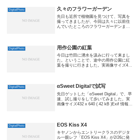
6dB上がり、ノイズが2dB減って、SN比
でトータル8dB...
久々のフラワーガーデン
DigitalPhoto
先日も近所で植物園を見つけて、写真を
撮ってきましたが、今回は久々に以前住
んでいたところのフラワーガーデンまで
足を伸ばしてきました。さすがにちょっ
と遠かったですが、もうすっかり春模様
でびっくり。多摩とは気候もだいぶ違う
ものなんですね。実画像サ...
用作公園の紅葉
DigitalPhoto
今日は竹田に湧水を汲みに行って来まし
た。ということで、途中の用作公園に紅
葉を撮りに行きました。実画像サイズ432
x 640 ( 107 kB )Exif 情報モデル名NIKON
D300ISO 感度 / 露出補正値220 / 0.0露出
時...
αSweet Digitalで試写
DigitalPhoto
先日ゲットした「αSweet Digital」で、早
速、試し撮りをして歩いてみました。実
画像サイズ432 x 640 ( 42 kB )Exif 情報モ
デル名ALPHA SWEET DIGITALISO 感度
/ 露出補正値100 / 0....
EOS Kiss X4
DigitalPhoto
キヤノンからエントリークラスのデジタ
ル一眼レフ「EOS Kiss X4」が2/26に発