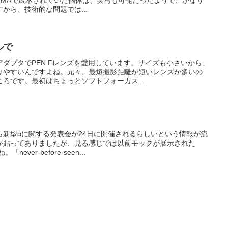
PMAで展示されていた個体は、実写も可能だったようで、かなり
から、技術的な問題では...
ルで
ダプタでPEN Fレンズを愛用しています。サイズも小さいから、
りやすいんですよね。元々、最短撮影距離が短いレンズが多いの
ろです。最初はちょっとソフトフォーカス...
ら新型αに関する発表会が24日に開催されるらしいという情報が流
が貼ってありましたが、見る感じでは以前モックが展示された
ver-before-seen...