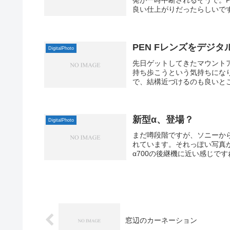
発が一時中断されるそうで。
良い仕上がりだったらしいです
PEN Fレンズをデジタ
DigitalPhoto
先日ゲットしてきたマウントア
持ち歩こうという気持ちにな
で、結構近づけるのも良いとこ
新型α、登場？
DigitalPhoto
まだ噂段階ですが、ソニーか
れています。それっぽい写真
α700の後継機に近い感じですね。「ne
窓辺のカーネーション