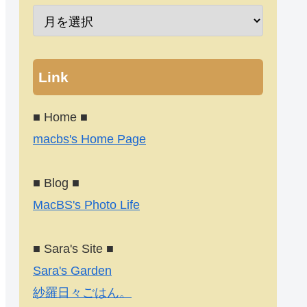
Link
■ Home ■
macbs's Home Page
■ Blog ■
MacBS's Photo Life
■ Sara's Site ■
Sara's Garden
紗羅日々ごはん。