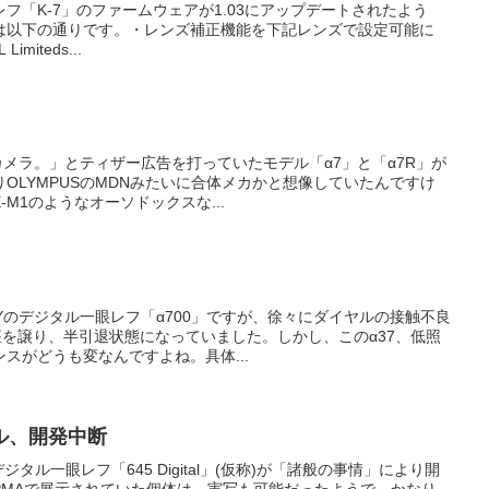
フ「K-7」のファームウェアが1.03にアップデートされたよう
は以下の通りです。・レンズ補正機能を下記レンズで設定可能に
Limiteds...
カメラ。」とティザー広告を打っていたモデル「α7」と「α7R」が
OLYMPUSのMDNみたいに合体メカかと想像していたんですけ
M1のようなオーソドックスな...
Yのデジタル一眼レフ「α700」ですが、徐々にダイヤルの接触不良
座を譲り、半引退状態になっていました。しかし、このα37、低照
スがどうも変なんですよね。具体...
タル、開発中断
ジタル一眼レフ「645 Digital」(仮称)が「諸般の事情」により開