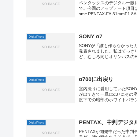
ペンタックスのデジタル一眼レ
で。今回のアップデート項目
smc PENTAX-FA 31mmF1.8AL 
SONY α7
DigitalPhoto
SONYが「誰も作らなかった
発表されました。私はてっきり
ど、むしろ同じオリンパスのE-
α700に出戻り
DigitalPhoto
室内撮りに愛用していたSON
が出てきて一旦はα37にその
度下での暗部のホワイトバラン
PENTAX、中判デジ
DigitalPhoto
PENTAXが開発中だった中判デ