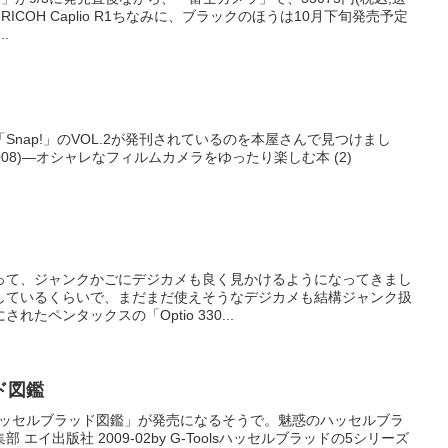
ICOH Caplio R1ちなみに、ブラックのほうは10月下旬発売予定
.
nap!」のVOL.2が発刊されているのを本屋さんで見つけまし
ING 2008)―オシャレなフィルムカメラをゆったり楽しむ本 (2)
って、ジャンクかごにデジカメも良く見かけるようになってきまし
しているくらいで、まだまだ使えそうなデジカメも結構ジャンク扱
たペンタックスの「Optio 330...
ド図鑑
ハッセルブラッド図鑑」が発売になるそうで。魅惑のハッセルブラ
エイ出版社 2009-02by G-Toolsハッセルブラッドの5シリーズ