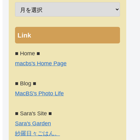
Link
■ Home ■
macbs's Home Page
■ Blog ■
MacBS's Photo Life
■ Sara's Site ■
Sara's Garden
紗羅日々ごはん。