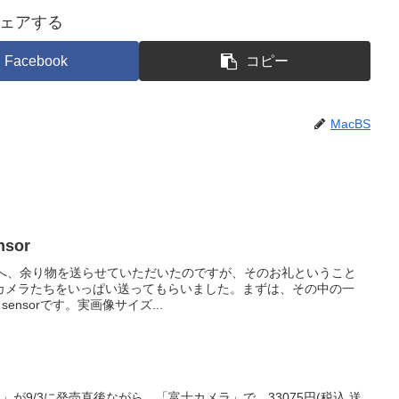
ェアする
Facebook
コピー
MacBS
nsor
ろへ、余り物を送らせていただいたのですが、そのお礼ということ
カメラたちをいっぱい送ってもらいました。まずは、その中の一
 sensorです。実画像サイズ...
 R1」が9/3に発売直後ながら、「富士カメラ」で、33075円(税込,送