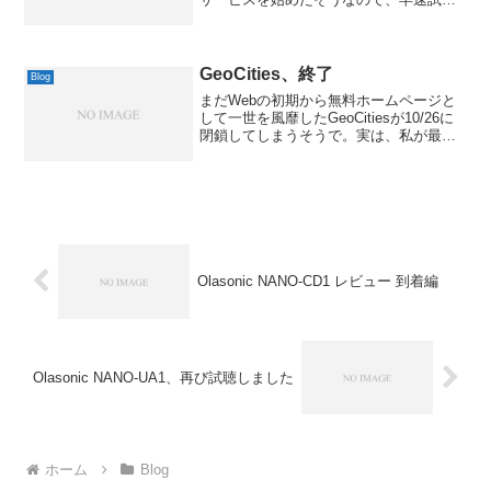
てみました。正式サービスが既に開始し
ているので、招待制ではなく登録だけで
誰でも無料で使うことができます。私も
ちょ...
GeoCities、終了
Blog
まだWebの初期から無料ホームページと
して一世を風靡したGeoCitiesが10/26に
閉鎖してしまうそうで。実は、私が最初
にホームページを作ったのがGeoCitiesだ
ったんですよね。まだ、その痕跡が残っ
てるようです。最初に作ったのは19...
Olasonic NANO-CD1 レビュー 到着編
Olasonic NANO-UA1、再び試聴しました
ホーム
Blog