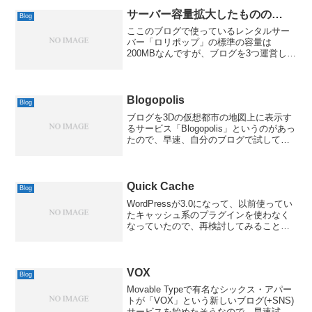
に行われない問題が生じてるそうです。
近日中に抜本的な対策を実...
サーバー容量拡大したものの…
Blog
ここのブログで使っているレンタルサー
バー「ロリポップ」の標準の容量は
200MBなんですが、ブログを3つ運営して
いることもあって、このところ、容量が
だいぶひっ迫してきました。ちょうど2月
で契約更新になるので、500MBに容量を
拡大することにし...
Blogopolis
Blog
ブログを3Dの仮想都市の地図上に表示す
るサービス「Blogopolis」というのがあっ
たので、早速、自分のブログで試してみ
ました。Blogopolis posted by (C)MacBS
ブログの全体のジャンルで地図上の位置
が決まるのかなぁ...
Quick Cache
Blog
WordPressが3.0になって、以前使ってい
たキャッシュ系のプラグインを使わなく
なっていたので、再検討してみることに
しました。定番なのは「WP Super
Cache」ですが、どうも動作が不安定な
気がしたので、いろいろ調べた結果、
「Qu...
VOX
Blog
Movable Typeで有名なシックス・アパー
トが「VOX」という新しいブログ(+SNS)
サービスを始めたそうなので、早速試し