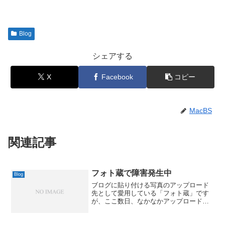
Blog
シェアする
X
Facebook
コピー
MacBS
関連記事
フォト蔵で障害発生中
Blog
ブログに貼り付ける写真のアップロード
先として愛用している「フォト蔵」です
が、ここ数日、なかなかアップロード出
来ない状況が続いています。どうやら障
害発生中らしく、データ更新処理が正常