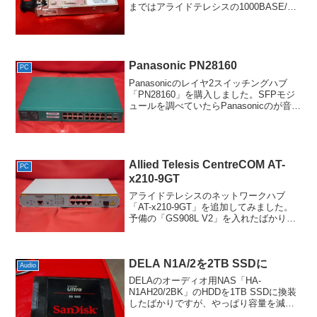
まではアライドテレシスの1000BASE/SX
のを使っていて通常は特に問題はなかっ
たですが、なぜか時間経過とともにスマ
ホのコントローラからUPnPサーバを見失
いが...
Panasonic PN28160
PC
Panasonicのレイヤ2スイッチングハブ
「PN28160」を購入しました。SFPモジ
ュールを調べていたらPanasonicのが音が
良い的なことを見かけたので、それなら
ハブも良いんじゃないかといった短絡的
な発想での入手です。アライドテレシ...
Allied Telesis CentreCOM AT-
PC
x210-9GT
アライドテレシスのネットワークハブ
「AT-x210-9GT」を追加してみました。
予備の「GS908L V2」を入れたばかりで
すが、「GS908XL V2」のほうもだいぶ
古くなってきましたし、仕事柄、ネット
ワークに急な不具合が出ると仕事にも
DELA N1A/2を2TB SSDに
差...
Audio
DELAのオーディオ用NAS「HA-
N1AH20/2BK」のHDDを1TB SSDに換装
したばかりですが、やっぱり容量を減ら
したくないなと2TBのSSDを入手しまし