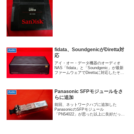
た。今回も容量重視でSandisk Ultra 3Dに
したので、見た目はほと...
fidata、SoundgenicがDiretta対
Audio
応
アイ・オー・データ機器のオーディオ
NAS「fidata」と「Soundgenic」が最新
ファームウェアでDirettaに対応したそう
で。うちはSoundgenicでDiretta対応機種
は持っていませんが、ファームウェアは
ダウンロード更新だ...
Panasonic SFPモジュールをさ
Audio
らに追加
前回、ネットワークハブに追加した
PanasonicのSFPモジュール
「PN54022」が思った以上に良好だった
のでもうひとつ追加してみました。今回
はPN54021KでKが付いているところから
するとPN54022より新しいのかな？2013
年9...