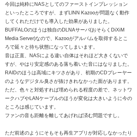
今回は純粋にNASとしてのファーストインプレッション
といったところですが、まずLINN Kazooが問題なく動作
してくれただけでも導入した効果がありました。
BUFFALOのほうは独自のDLNAサーバ(おそらくDiXiM
Media Server)なので、Kazooがアルバムを取得するとこ
ろで延々と待ち状態になってしまいます。
音は正直、NASによる違い自体はそれほど大きくないで
すが、やはり安定感のある落ち着いた音にはなりました。
RAIDのほうは高域にキツさがあり、初期のCDプレーヤー
のようなデジタル臭さが抜けきれなかった面があります。
ただ、色々と対処すれば埋められる程度の差で、ネットワ
ークハブやLANケーブルのほうが変化は大きいように今の
ところは感じています。
ファンの音も距離を離してあげれば済む問題ですし。
ただ前述のようにそもそも再生アプリが対応しなかったり