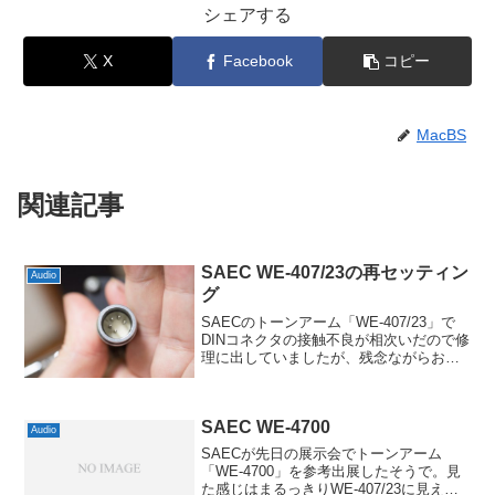
シェアする
X
Facebook
コピー
MacBS
関連記事
SAEC WE-407/23の再セッティン
Audio
グ
SAECのトーンアーム「WE-407/23」で
DINコネクタの接触不良が相次いだので修
理に出していましたが、残念ながらお店
や修理部署では症状が再現せず、そのま
ま戻ってきました。純正のトーンアーム
ケーブルでは起こらないので、症状が起
SAEC WE-4700
こるオルト...
Audio
SAECが先日の展示会でトーンアーム
「WE-4700」を参考出展したそうで。見
た感じはまるっきりWE-407/23に見えま