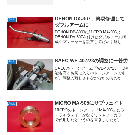
すが、実際には全くの別物になってるよ
うですね。そもそも当時のトーンアーム
はオーディオエンジニアリングが発売元
で、販売し...
DENON DA-307、簡易修理して
Audio
ダブルアームに
DENON DP-6000にMICRO MA-505と
DENON DA-307を付けたダブルアーム構
成のプレーヤーを設置してだいぶ経ちま
すが、せっかくなのでDENON DA-307の
ほうも整備しておくことに。整備といっ
てもそんなに本格的なも...
SAEC WE-407/23の調整に一苦労
Audio
SAECのトーンアーム「WE-407/23」は性
能も高くお気に入りのトーンアームです
が、調整の難しさもなかなかのものがあ
ります。特に年季物になってきたのもあ
るのか、セオリー通りの調整をしっかり
やっても思った通りにいかないことが増
えてきました...
MICRO MA-505にサブウェイト
Audio
MICROのトーンアーム「MA-505」にラ
テラルウェイトがなくてシャフトカラー
で代用したというのを書きましたが、サ
ブウェイトも付いてなかったので追加し
てみました。といっても純正ではなく、
黄銅で自作されたものです。純正には付