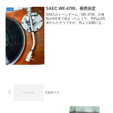
属のサブウェイト...
SAEC WE-4700、発売決定
Audio
SAECのトーンアーム「WE-4700」の発
売が4月末で決まったようで。予約は3月
末からだそうですが、何より話題になっ
ているのは119万円(税別)という価格みた
いです。原型となっているWE-407/23が
1980年当時で67,000円だった...
CSポート