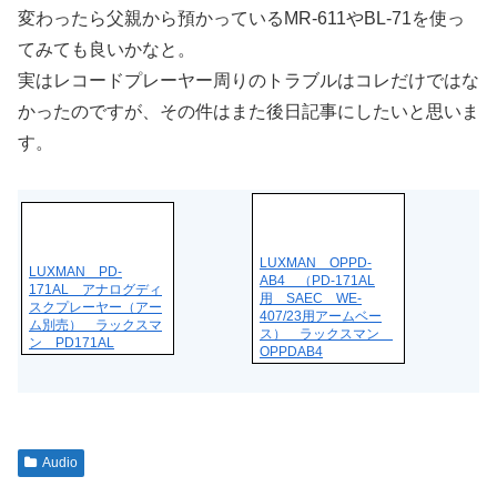
変わったら父親から預かっているMR-611やBL-71を使っ
てみても良いかなと。
実はレコードプレーヤー周りのトラブルはコレだけではな
かったのですが、その件はまた後日記事にしたいと思いま
す。
LUXMAN OPPD-
LUXMAN PD-
AB4 （PD-171AL
171AL アナログディ
用 SAEC WE-
スクプレーヤー（アー
407/23用アームベー
ム別売） ラックスマ
ス） ラックスマン
ン PD171AL
OPPDAB4
Audio