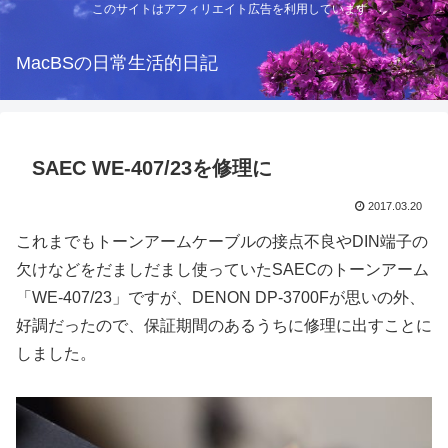
このサイトはアフィリエイト広告を利用しています
MacBSの日常生活的日記
SAEC WE-407/23を修理に
2017.03.20
これまでもトーンアームケーブルの接点不良やDIN端子の
欠けなどをだましだまし使っていたSAECのトーンアーム
「WE-407/23」ですが、DENON DP-3700Fが思いの外、
好調だったので、保証期間のあるうちに修理に出すことに
しました。