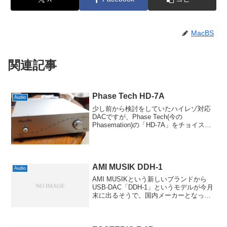
MacBS
関連記事
Phase Tech HD-7A
Audio
少し前から検討をしていたハイレゾ対応
DACですが、Phase Tech(今の
Phasemation)の「HD-7A」をチョイスし
ました。当初はPCM-D100で録音したも
のを聴くため、ということでヘッドフォ
ンアンプの付いたものを…とか言って...
AMI MUSIK DDH-1
Audio
AMI MUSIKという新しいブランドから
USB-DAC「DDH-1」というモデルが今月
末に出るそうで。国内メーカーとなって
ますが取り扱いはWiseTechだそうで、住
所を調べてみるとなぜかバーチャルオフ
ィスのようです。別にバーチャルオフ