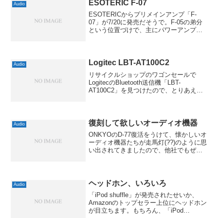
ィ...
ESOTERIC F-07
Audio
ESOTERICからプリメインアンプ「F-
07」が7/20に発売だそうで。F-05の弟分
という位置づけで、主にパワーアンプ部
分に差があるようです。F-07は写真では
ボカしてありましたが、TOSHIBAの
2SA2121と2SC5949を使った...
Logitec LBT-AT100C2
Audio
リサイクルショップのワゴンセールで
LogitecのBluetooth送信機「LBT-
AT100C2」を見つけたので、とりあえず
ゲットしてきました。良くあるBluetooth
レシーバーではなく、こちらは送信機な
んですね。Bluetooth機能...
復刻して欲しいオーディオ機器
Audio
ONKYOのD-77復活をうけて、懐かしいオ
ーディオ機器たちが走馬灯(??)のように思
い出されてきましたので、他社でもぜひ
復刻して欲しいオーディオ機器をピック
アップして書いてみようかと。とはい
え、昔からちょっと皮肉れ趣味な私のチ
ョイスですの...
ヘッドホン、いろいろ
Audio
「iPod shuffle」が発売されたせいか、
Amazonのトップセラー上位にヘッドホン
が目立ちます。もちろん、「iPod