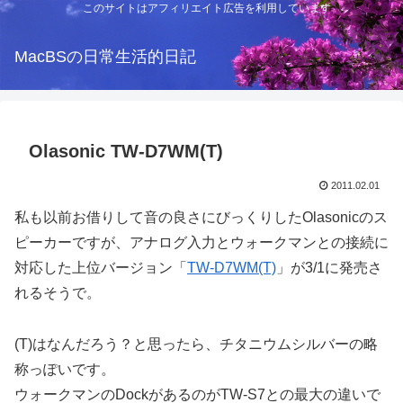
このサイトはアフィリエイト広告を利用しています
MacBSの日常生活的日記
Olasonic TW-D7WM(T)
2011.02.01
私も以前お借りして音の良さにびっくりしたOlasonicのス
ピーカーですが、アナログ入力とウォークマンとの接続に
対応した上位バージョン「
TW-D7WM(T)
」が3/1に発売さ
れるそうで。
(T)はなんだろう？と思ったら、チタニウムシルバーの略
称っぽいです。
ウォークマンのDockがあるのがTW-S7との最大の違いで