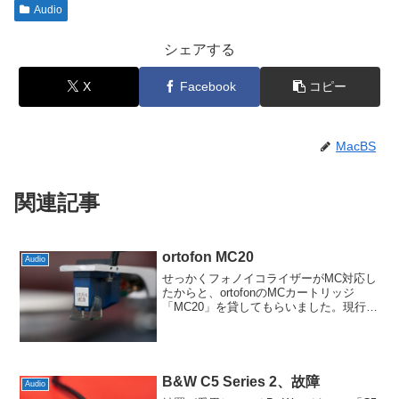
Audio
シェアする
X
Facebook
コピー
MacBS
関連記事
ortofon MC20
Audio
せっかくフォノイコライザーがMC対応し
たからと、ortofonのMCカートリッジ
「MC20」を貸してもらいました。現行モ
デルでいうと、MC Q20相当のカートリッ
ジということになります。実際には今の
Q20とは方向性がだいぶ違うようで、出
力電...
B&W C5 Series 2、故障
Audio