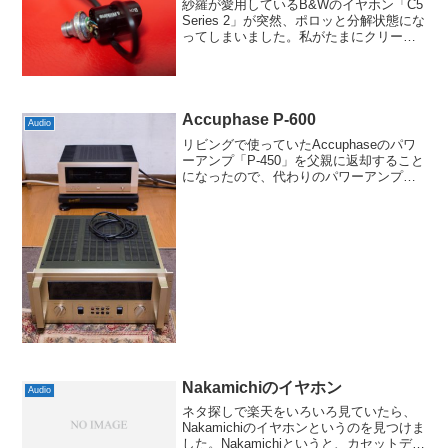
紗羅が愛用しているB&Wのイヤホン「C5
Series 2」が突然、ポロッと分解状態にな
ってしまいました。私がたまにクリーニ
ングしたりしていましたが特にその兆候
はなく、突然ステム部分とハウジングの
接着が剥げた形です。イヤホンはこんな
具合に接...
Accuphase P-600
Audio
リビングで使っていたAccuphaseのパワ
ーアンプ「P-450」を父親に返却すること
になったので、代わりのパワーアンプを
検討することにしました。一応、LINN
LK140は余ってますが、正直、今となっ
ては戻せる感じではありません。いくつ
か...
Nakamichiのイヤホン
Audio
ネタ探しで楽天をいろいろ見ていたら、
Nakamichiのイヤホンというのを見つけま
した。Nakamichiというと、カセットデッ