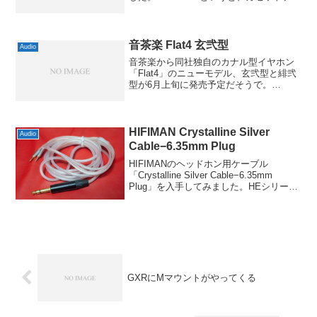
キで一世を風靡したオーディオメーカー
です。CDショップの試聴機で馴染みのあ
る方もいらっしゃるかも。オーディオの
衰...
音茶楽 Flat4 玄弐型
Audio
音茶楽から同社独自のカナル型イヤホン
「Flat4」のニューモデル、玄弐型と緋弐
型が6月上旬に発売予定だそうで。
「Flat4-玄」の改良版という位置づけで、
玄の特徴だった制振塗装をより進化させ
た「弐型塗装」を施してあるんだとか。
玄のセンターキ...
HIFIMAN Crystalline Silver
Audio
Cable−6.35mm Plug
HIFIMANのヘッドホン用ケーブル
「Crystalline Silver Cable−6.35mm
Plug」を入手してみました。HEシリーズ
ヘッドホン用として対応機種に「HE1000
V2,Edition X V2,新HE560,新HE...
GXRにMマウントがやってくる