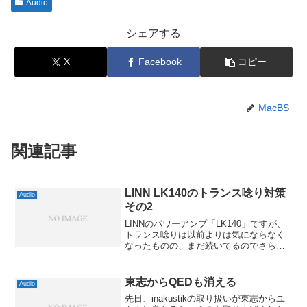
Audio
シェアする
X
Facebook
コピー
MacBS
関連記事
LINN LK140のトランス唸り対策
Audio
その2
LINNのパワーアンプ「LK140」ですが、
トランス唸りは以前よりは気にならなく
なったものの、まだ続いてるのでさらに
対策を探ってみることにしました。前回
は自室内の暖房器具をノイズフィルター
付きの電源タップ経由にしたわけです
東志からQEDも消える
Audio
が、冷蔵庫も怪しそ...
先日、inakustikの取り扱いが東志からユ