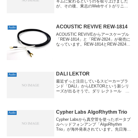
キムに変わるというのを取り上げました
が、その後、東志のWebサイトがリニュ
ーアルされてQEDの取り扱いもなくなっ
てしまうようで。inakustikと違い、以前
からのブランドページ自体はまだ残っ
て...
ACOUSTIC REVIVE REW-1814
Audio
ACOUSTIC REVIVEからアースケーブル
「REW-1814」と「REW-2824」が発売に
なっています。REW-1814とREW-2824の
違いでいちばん大きいのは導体の太さ
で、REW-1814では1.8x1.4mm、REW-
282...
DALI LEKTOR
Audio
最近ずっと注目しているスピーカーブラ
ンド「DALI」からLEKTORという新シリ
ーズが出るそうで。ダリ レクトール ラ
イトウォールナット LEKTOR1(ペア)なか
でも、下位モデルの「LEKTOR 1」はお
値段がかなり安いので、オススメしや...
Cypher Labs AlgoRhythm Trio
Audio
Cypher Labsから真空管を使ったポータブ
ルヘッドフォンアンプ「AlgoRhythm
Trio」が海外発表されています。先日海外
発表されたALO audioの「Continental