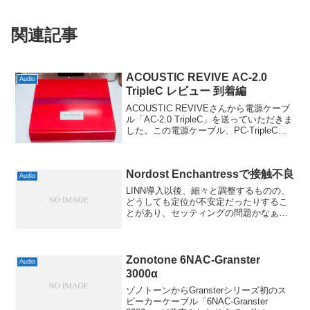
関連記事
ACOUSTIC REVIVE AC-2.0
Audio
TripleC レビュー 到着編
ACOUSTIC REVIVEさんから電源ケーブ
ル「AC-2.0 TripleC」を送っていただきま
した。この電源ケーブル、PC-TripleCを
採用した完成品でメーカー希望小売価格
で18,000円(税抜)と、オーディオアクセサ
リ界において...
Nordost Enchantressで接触不良
Audio
LINN導入以後、細々と調整するものの、
どうしても定位が不安定だったりするこ
とがあり、セッティングの問題かなぁと
思っていたのですが、どうやらその原因
の一つが判明しました。タイトルに答え
が書いてありますけど、NordostのRCAケ
ーブル「E...
Zonotone 6NAC-Granster
Audio
3000α
ゾノトーンからGransterシリーズ初のス
ピーカーケーブル「6NAC-Granster