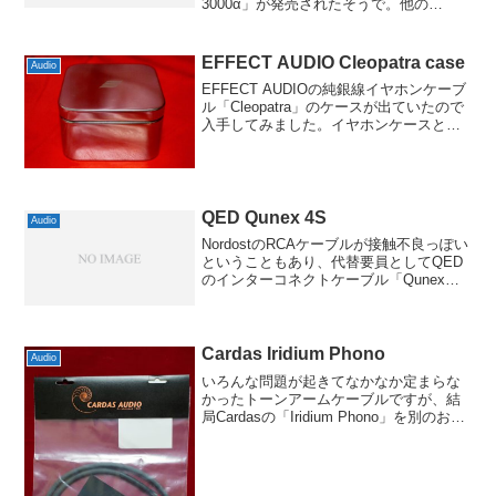
3000α」が発売されたそうで。他の
Gransterシリーズ同様、導体にPCUHDや
HiFC、6NCu、OFCを組み合わせてあ
り、構造も「ハイブリッド...
EFFECT AUDIO Cleopatra case
Audio
EFFECT AUDIOの純銀線イヤホンケーブ
ル「Cleopatra」のケースが出ていたので
入手してみました。イヤホンケースとし
て使えるだろうなと。金属製で豪華そう
だったというのもありますが、届いてみ
ると結構な大きさ(幅は9cmx9cmくら...
QED Qunex 4S
Audio
NordostのRCAケーブルが接触不良っぽい
ということもあり、代替要員としてQED
のインターコネクトケーブル「Qunex
4S」を導入してみました。先日のスピー
カーケーブル「SILVER
ANNIVERSARY」でQEDの音傾向も分か
って...
Cardas Iridium Phono
Audio
いろんな問題が起きてなかなか定まらな
かったトーンアームケーブルですが、結
局Cardasの「Iridium Phono」を別のお店
で購入しました。Cardasと決めて注文し
たわけでもなく、ZYX Ultimate 100など
を購入させてもらっ...