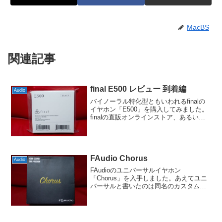
MacBS
関連記事
final E500 レビュー 到着編
Audio
バイノーラル特化型ともいわれるfinalの
イヤホン「E500」を購入してみました。
finalの直販オンラインストア、あるいは
秋葉原の同社の直営ショップでしか買え
ないのが難点ですけども、お値段も同社
では最廉価な部類ですので試してみる価
値はある...
FAudio Chorus
Audio
FAudioのユニバーサルイヤホン
「Chorus」を入手しました。あえてユニ
バーサルと書いたのは同名のカスタム
IEMが元々あって、それをユニバーサル
化したのが本機だからです。FAudioは以
前もPassionを持っていましたが、それと
ほぼ類...