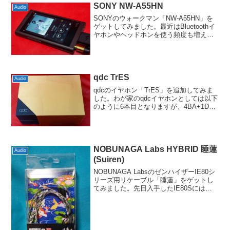
SONY NW-A55HN
Audio
SONYのウォークマン「NW-A55HN」を
ゲットしてみました。最近はBluetoothイ
ヤホンやヘッドホンを使う頻度も増えま
したし、DAP自体は「コントローラ」的
な位置づけにしても良いのではないか、
という思惑もあってチョイスした形で
す。L...
qdc TrES
Audio
qdcのイヤホン「TrES」を追加してみま
した。わが家のqdcイヤホンとしては以下
のように6本目となりますが、4BA+1DD
構成というところに惹かれてしまいまし
た。
SUPERIOR(1DD)NEPTUNE(1BA)Dmagic
Solo(1...
NOBUNAGA Labs HYBRID 睡蓮
Audio
(Suiren)
NOBUNAGA LabsのゼンハイザーIE80シ
リーズ用リケーブル「睡蓮」をゲットし
てみました。先日入手したIE80Sには
元々、同社のリケーブル「TR-IE3」が付
いていたわけですが、もうちょっと高域
に冴えが欲しいなと思う部分もあり、そ
れ...