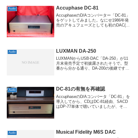
「LECUA」をヘッドホン出力に搭載して
きているから...
Accuphase DC-81
Audio
AccuphaseのD/Aコンバーター「DC-81」
をゲットしてみました。なにせ1986年発
売のアキュフェーズとしても初のDAC(と
いうよりもセパレートCDプレーヤーの一
部)として登場したものだけに、誰がどう
考えても今さら感はあります。その...
LUXMAN DA-250
Audio
LUXMANからUSB-DAC「DA-250」が11
月末発売予定で初披露されたそうで。型
番から分かる通り、DA-200の後継です
が、DA-200の発売が2010年ですから、さ
すがにかなり進化していますね。USBが
24bit/96kHzまでだ...
DC-81の有無を再確認
Audio
AccuphaseのD/Aコンバータ「DC-81」を
導入してから、CDはDC-81経由、SACD
はDP-77単体で聴いていましたが、それ
がホントに良いのか、改めて再確認して
みることにしました。トランスポートは
どちらもDP-77を使いますが、...
Musical Fidelity M6S DAC
Audio