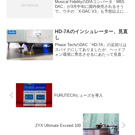
Musical FidelityのD/Aコンバータ「M6S
DAC」が3月中旬に国内発売されるそう
で。ウチの「X-DAC V3」も予想以上に良
い感じでしたから、このモデルもかなり
気になる存在です。お値段は税別28万円
ですので、格はずいぶん違...
HD-7Aのインシュレーター、見直
Audio
し
Phase TechのDAC「HD-7A」の足回りは
スパイクにしてありましたが、ヘッドフ
ォン環境に専念させるにあたって見直す
ことにしました。理由はもちろん音傾向
もありますが、スパイクだとケーブルな
どに引っ張られて動きやすかったり、金
属のスパ...
FURUTECHヒューズを導入
ZYX Ultimate Exceed 100