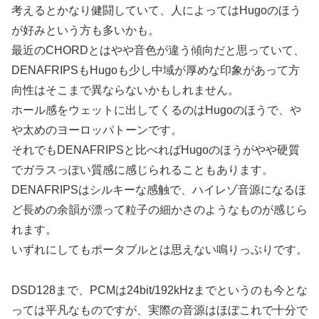
考えるとかなり健闘していて、人によってはHugoのほう
が好みという方も多いかも。
最近のCHORDとはやや音色が違う傾向だと思っていて、
DENAFRIPSもHugoも少し中域が厚めな印象があって方
向性はそこまで異ならないかもしれません。
ホール感をウェットに出してくるのはHugoのほうで、や
や太めのヨーロッパトーンです。
それでもDENAFRIPSと比べればHugoのほうがやや硬質
でガラスっぽい質感に感じられることもあります。
DENAFRIPSはシルキーな感触で、ハイレゾ音源になるほ
ど長めの余韻が漂って粒子の細かさのようなものが感じら
れます。
いずれにしてもポータブルとは思えない鳴りっぷりです。
DSD128まで、PCMは24bit/192kHzまでというのも今とな
っては平凡なものですが、実際の音源はほぼこれで十分で