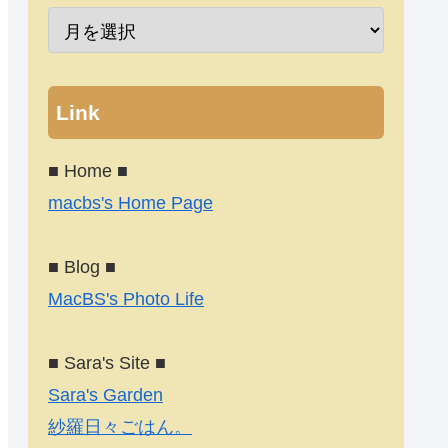
Link
■ Home ■
macbs's Home Page
■ Blog ■
MacBS's Photo Life
■ Sara's Site ■
Sara's Garden
紗羅日々ごはん。