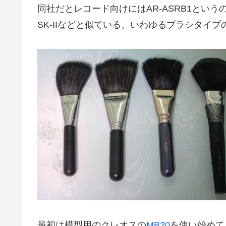
同社だとレコード向けにはAR-ASRB1という
SK-IIなどと似ている、いわゆるブラシタイ
最初は模型用のクレオスの
MB20
を使い始めて