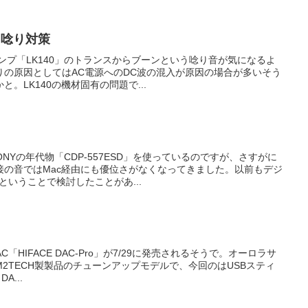
ンス唸り対策
アンプ「LK140」のトランスからブーンという唸り音が気になるよ
りの原因としてはAC電源へのDC波の混入が原因の場合が多いそう
。LK140の機材固有の問題で...
NYの年代物「CDP-557ESD」を使っているのですが、さすがに
接の音ではMac経由にも優位さがなくなってきました。以前もデジ
ということで検討したことがあ...
C「HIFACE DAC-Pro」が7/29に発売されるそうで。オーロラサ
2TECH製製品のチューンアップモデルで、今回のはUSBスティ
A...