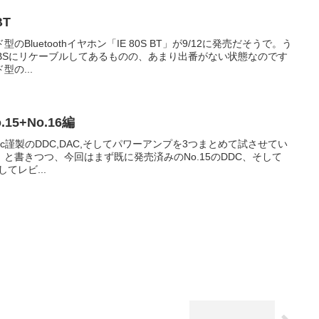
BT
luetoothイヤホン「IE 80S BT」が9/12に発売だそうで。う
GA LABSにリケーブルしてあるものの、あまり出番がない状態なのです
の...
.15+No.16編
sonic謹製のDDC,DAC,そしてパワーアンプを3つまとめて試させてい
と書きつつ、今回はまず既に発売済みのNo.15のDDC、そして
してレビ...