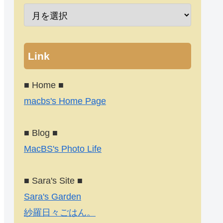
Link
■ Home ■
macbs's Home Page
■ Blog ■
MacBS's Photo Life
■ Sara's Site ■
Sara's Garden
紗羅日々ごはん。