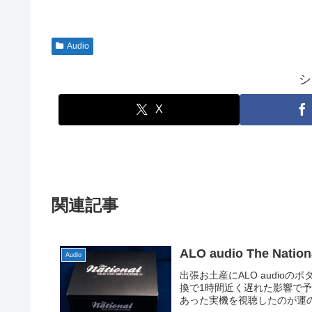
Audio
シ
X
関連記事
ALO audio The Nation
Audio
出張お土産にALO audioの
換で1時間近く遅れた影響で予
あった実機を視聴したのが運の尽