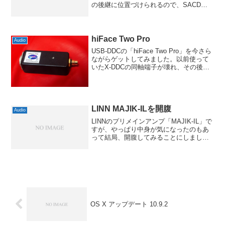
の後継に位置づけられるので、SACD再
生機能こそないものの、USB入力を含め
たDACが強化されているようです。DP-
410はPCM1796搭載で2...
hiFace Two Pro
Audio
USB-DDCの「hiFace Two Pro」を今さら
ながらゲットしてみました。以前使って
いたX-DDCの同軸端子が壊れ、その後に
入手したCombo384 Proも音質的にはいま
ひとつ不満で、しかも32bit出力のため
HD-7Aでは使えな...
LINN MAJIK-ILを開腹
Audio
LINNのプリメインアンプ「MAJIK-IL」で
すが、やっぱり中身が気になったのもあ
って結局、開腹してみることにしまし
た。マイクロメガと違って開腹は簡単で
底面のネジ4本を外すだけです。底面には
注意書きの記載とシリアルナンバー、そ
れに出荷責任...
OS X アップデート 10.9.2