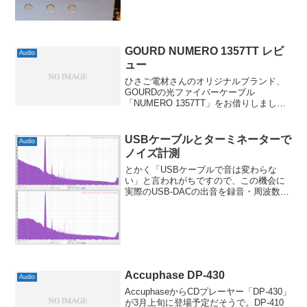
っかけは他の買い物ついでにはんだ関連
のグッズをいくつか入手したことでし
た。買ったのは、コテ台、銀メッキ用の
はんだ、それに...
GOURD NUMERO 1357TT レビ
Audio
ュー
ひさご電材さんのオリジナルブランド、
GOURDの光ファイバーケーブル
「NUMERO 1357TT」をお借りしまし
た。GOURDというブランドはオーディオ
マニアでもまだまだ知名度が高くないと
思いますが、ひさご=ひょうたん
USBケーブルとターミネーターで
Audio
=GOURDということ...
ノイズ計測
とかく「USBケーブルで音は変わらな
い」と言われがちですので、この機会に
実際のUSB-DACの出音を録音・周波数解
析して違いが出るものかどうか、確かめ
てみることにしました。そもそもLINNの
ネットワークプレーヤー「AKURATE
DS」で試...
Accuphase DP-430
Audio
AccuphaseからCDプレーヤー「DP-430」
が3月上旬に登場予定だそうで。DP-410