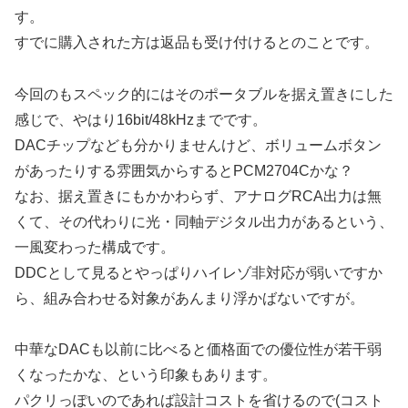
す。
すでに購入された方は返品も受け付けるとのことです。
今回のもスペック的にはそのポータブルを据え置きにした
感じで、やはり16bit/48kHzまでです。
DACチップなども分かりませんけど、ボリュームボタン
があったりする雰囲気からするとPCM2704Cかな？
なお、据え置きにもかかわらず、アナログRCA出力は無
くて、その代わりに光・同軸デジタル出力があるという、
一風変わった構成です。
DDCとして見るとやっぱりハイレゾ非対応が弱いですか
ら、組み合わせる対象があんまり浮かばないですが。
中華なDACも以前に比べると価格面での優位性が若干弱
くなったかな、という印象もあります。
パクリっぽいのであれば設計コストを省けるので(コスト