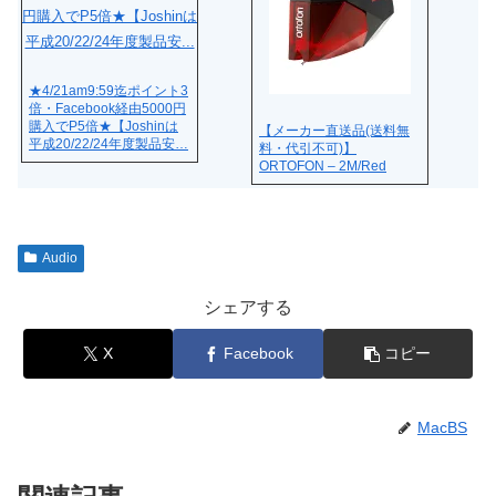
★4/21am9:59迄ポイント3
倍・Facebook経由5000円
購入でP5倍★【Joshinは
【メーカー直送品(送料無
平成20/22/24年度製品安…
料・代引不可)】
ORTOFON – 2M/Red
Audio
シェアする
X
Facebook
コピー
MacBS