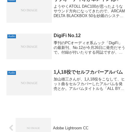
ようやくATOLL DAC100が思ったような
サウンド方向になってきたので、ARCAM
DELTA BLACKBOX 50を紗羅のシステム
に移動させてみました。これをMacBook
Airからのデジタル出力に…と思いました
が、あいにくAir...
DigiFi No.12
Audio
季刊のPCオーディオ系ムック「DigiFi」
の最新刊、No.12が今月26日に発売だそう
で。付録が付いたりする同誌ですが、今
回は最近流行のハイレゾ音源を収録した
DVD-ROMが付録だとか。10トラック収
録となっていますが、同一マスターから
以...
1人18役でセルフカバーアルバム
Audio
加山雄三さんが、1人18役をこなして、ヒ
ット曲をセルフカバーしたアルバムを発
売とか。アルバムタイトルも「ALL BY
MYSELF」（26日発売）。ボーカル、コ
ーラス、ギター、ベース、ドラム、ピア
ノなど、全楽器の演奏はもちろん、プロ
デュース...
Adobe Lightroom CC