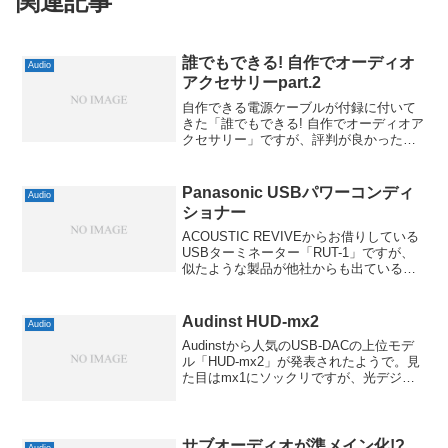
関連記事
誰でもできる! 自作でオーディオ
Audio
アクセサリーpart.2
自作できる電源ケーブルが付録に付いて
きた「誰でもできる! 自作でオーディオア
クセサリー」ですが、評判が良かったの
か、part.2が10/19に登場するようで。ま
だ発売が少し先なんですけど、第2弾は
RCAケーブルとのこと。要望を受けてな
Panasonic USBパワーコンディ
Audio
のか、...
ショナー
ACOUSTIC REVIVEからお借りしている
USBターミネーター「RUT-1」ですが、
似たような製品が他社からも出ているの
かなぁと調べていて、意外なところが出
しているのを見つけました。それがなん
とPanasonicのUSBパワーコンディ...
Audinst HUD-mx2
Audio
Audinstから人気のUSB-DACの上位モデ
ル「HUD-mx2」が発表されたようで。見
た目はmx1にソックリですが、光デジタ
ル入力が追加されました。光デジタル入
力のほうは24bit/192kHzに対応し、その
影響かどうかは分かりませんが...
サブオーディオが準メイン化!?
Audio