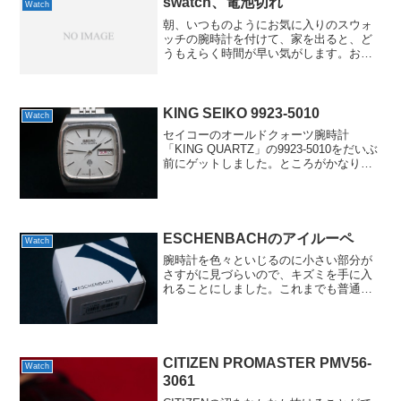
swatch、電池切れ
Watch
朝、いつものようにお気に入りのスウォ
ッチの腕時計を付けて、家を出ると、ど
うもえらく時間が早い気がします。おか
しいなぁと思うと、秒針が動いていなく
て、少し前の時間で止まっていました。
まぁ、実際には日付も2日くらい前だった
ので、今まで気づかなか...
KING SEIKO 9923-5010
Watch
セイコーのオールドクォーツ腕時計
「KING QUARTZ」の9923-5010をだいぶ
前にゲットしました。ところがかなりの
難アリでして、1日で30〜60分くらい遅れ
るし、電池を確認すると本来SR927SWが
入ってるべきところに370(SR9...
ESCHENBACHのアイルーペ
Watch
腕時計を色々といじるのに小さい部分が
さすがに見づらいので、キズミを手に入
れることにしました。これまでも普通の
ルーペや虫眼鏡、Nikonの顕微鏡SMZ-10
用の対物レンズアダプターとかで代用し
てたんですが、片手が塞がってしまうん
ですよね。キズ...
CITIZEN PROMASTER PMV56-
Watch
3061