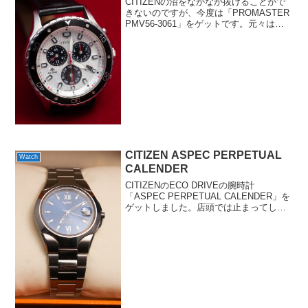
CITIZENの沼をなかなか抜けることがで
きないのですが、今度は「PROMASTER
PMV56-3061」をゲットです。元々はメ
タルバンドだったんですが、これがかな
り短くてコマが足りず、革ベルトに交換
しました。ただラグ幅も22mmとかなり...
CITIZEN ASPEC PERPETUAL
Watch
CALENDER
CITIZENのECO DRIVEの腕時計
「ASPEC PERPETUAL CALENDER」を
ゲットしました。店頭では止まってしま
っていたのが気になって購入を迷いまし
たが、説明書がなく、箱が純正でなかっ
た点と合わせて特別に値引きしてくれ
た...