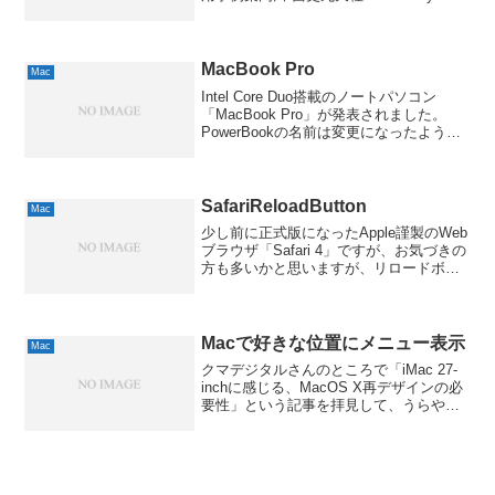
Tools最初は「何の本だろう？」と思った
んですが、統計解析用フリーソフト「R」
の解説本なんですね...
MacBook Pro
Mac
Intel Core Duo搭載のノートパソコン
「MacBook Pro」が発表されました。
PowerBookの名前は変更になったようで
すが、見た目はそれほど大きく変わらな
いですね。とはいえ、スピードは
PowerBook G4の最大4倍とか...
SafariReloadButton
Mac
少し前に正式版になったApple謹製のWeb
ブラウザ「Safari 4」ですが、お気づきの
方も多いかと思いますが、リロードボタ
ンの位置が変わったんですよね。これま
では独立したボタンだったのが、URL入
力域に合体してしまい、慣れない方も多
いの...
Macで好きな位置にメニュー表示
Mac
クマデジタルさんのところで「iMac 27-
inchに感じる、MacOS X再デザインの必
要性」という記事を拝見して、うらやま
しいその通りだなぁと思いつつ、右クリ
ックメニュー的に好きな位置に表示する
方法はないものかと調べてみました。そ
の前に...