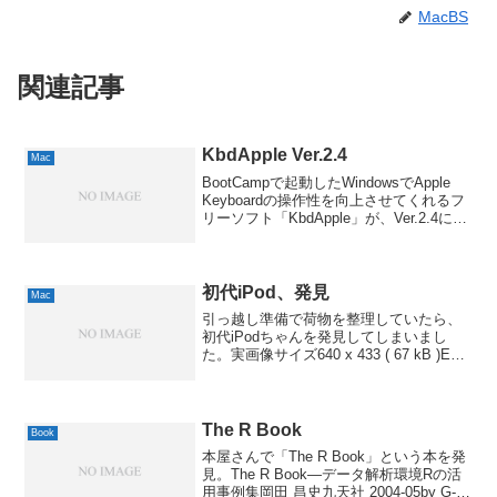
MacBS
関連記事
KbdApple Ver.2.4
Mac
BootCampで起動したWindowsでApple
Keyboardの操作性を向上させてくれるフ
リーソフト「KbdApple」が、Ver.2.4にバ
ージョンアップしています。今回のアッ
プデート項目は、以下の通りだそうで
す。・Word200...
初代iPod、発見
Mac
引っ越し準備で荷物を整理していたら、
初代iPodちゃんを発見してしまいまし
た。実画像サイズ640 x 433 ( 67 kB )Exif
情報モデル名DSLR-A700ISO 感度 / 露出
補正値1600 / 0.0露出時間/絞り1/25 ...
The R Book
Book
本屋さんで「The R Book」という本を発
見。The R Book―データ解析環境Rの活
用事例集岡田 昌史九天社 2004-05by G-