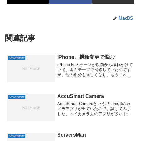
MacBS
関連記事
iPhone、機種変更で悩む
Smartphone
iPhone 5sのケースが以前から壊れかけて
いて、両面テープで補修していたのです
が、他の部分も怪しくなり、もうこれは
ダメだなという状態になってしまいまし
た。そんなタイミングに月月割も終了す
るようで、これはもう機種変更すべきか
な？とオンライ...
AccuSmart Camera
Smartphone
AccuSmart CameraというiPhone用のカ
メラアプリが出ていたので、試してみま
した。トイカメラ系のアプリが多い中、
こちらはいたってノーマルな機能です。
画像補正できれいな写真が撮れる、とい
う方向のアプリですね。もちろん技術的
な裏...
ServersMan
Smartphone