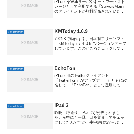
iPhoneをWebサーバやネットワークスト
レージとして利用できる「ServersMan」
のクライアントが無料配布されていたの
で、早速、インストールして試してみま
した。ServersManはその名の通り、サー
バを往年のウォークマンのように気...
KMToday 1.0.9
Smartphone
702NKで動作する、日本製フリーソフト
「KMToday」が1.0.9にバージョンアップ
しています。このところチェックしてな
かったので、二つほどバージョンが上が
ってますです。(^^;前回エントリーした
1.0.7からの修正点は、以下の通りとの...
EchoFon
Smartphone
iPhone用のTwitterクライアント
「TwitterFon」がアップデートとともに改
名して、「EchoFon」として登場してい
ます。名称変更するソフトもたまにあり
ますが、これだけ定着した名前を変える
のは珍しいかも。Twitterの商標...
iPad 2
Smartphone
昨晩、噂通り、iPad 2が発表されまし
た。夜中にも一旦、目を覚ましてチェッ
クしてたんですが、生中継はなかったの
で、出たというのだけ確認して寝ちゃっ
たわけですが。というわけで、もうすで