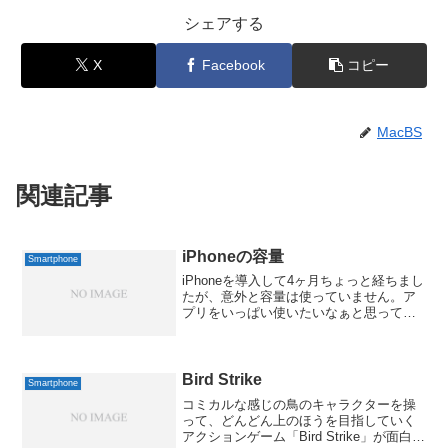
シェアする
X
Facebook
コピー
MacBS
関連記事
iPhoneの容量
Smartphone
iPhoneを導入して4ヶ月ちょっと経ちまし
たが、意外と容量は使っていません。ア
プリをいっぱい使いたいなぁと思って、
16GBにしましたが、アプリだけならそれ
ほどの容量は不要だったかも。現状、
10.8GBほど空いています。ちなみに、全
体の容量...
Bird Strike
Smartphone
コミカルな感じの鳥のキャラクターを操
って、どんどん上のほうを目指していく
アクションゲーム「Bird Strike」が面白そ