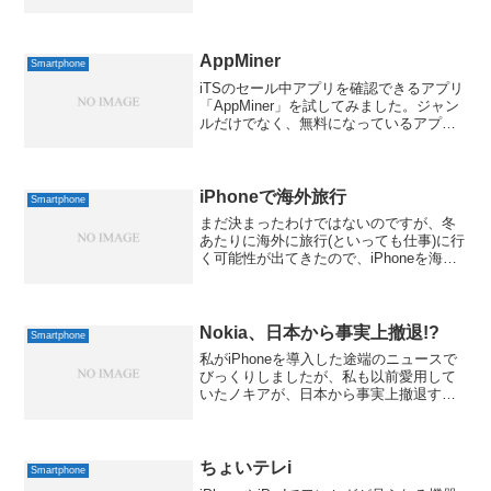
うなので、早速、試してみました。最初
はピンボールみたいにゴムを引っ張っ
て、上に向かって発射します。その後は
iPhone...
AppMiner
Smartphone
iTSのセール中アプリを確認できるアプリ
「AppMiner」を試してみました。ジャン
ルだけでなく、無料になっているアプリ
に限定したりして絞り込んで探せるのが
結構便利です。気になるアプリをウォッ
チリストに追加して値下がりをチェック
することもで...
iPhoneで海外旅行
Smartphone
まだ決まったわけではないのですが、冬
あたりに海外に旅行(といっても仕事)に行
く可能性が出てきたので、iPhoneを海外
に持って行ったらどうなるのかを調べて
みました。iPhone自体はグローバルなモ
デルですから、全世界で使えるのは間違
いないの...
Nokia、日本から事実上撤退!?
Smartphone
私がiPhoneを導入した途端のニュースで
びっくりしましたが、私も以前愛用して
いたノキアが、日本から事実上撤退する
そうで。先日発表された高級ケータイの
「Vertu」は続けるようですが、あれは一
般層に向けたものではないですしねぇ。
現行のものは...
ちょいテレi
Smartphone