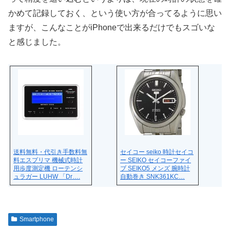
かめて記録しておく、という使い方が合ってるように思い
ますが、こんなことがiPhoneで出来るだけでもスゴいな
と感じました。
送料無料・代引き手数料無
セイコー seiko 時計セイコ
料エスプリマ 機械式時計
ー SEIKO セイコーファイ
用歩度測定機 ローテンシ
ブ SEIKO5 メンズ 腕時計
ュラガー LUHW 「Dr….
自動巻き SNK361KC…
Smartphone