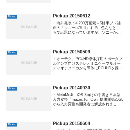
ゃ上海問屋と同じじゃん」でした。さす
がに実際にはそういう感じではなく、メ
ディアや音楽配信サイトと協業して、中
国市場向けの製品を作って...
Pickup 20150612
Pickup
・海外発表：4,200万画素＋5軸手ブレ補
正の「ソニーα7R II」すでに色んなとこ
ろで話題になっていますが、ソニーから
α7R IIが海外発表されたそうで。とうと
う画素数は4,200万画素まで到達しまし
た。この調子だと1億画素も来年くらい
に...
Pickup 20150509
Pickup
・オーテク、PCUHD導体採用のポータブ
ルアンプ向けステレオミニケーブルオー
ディオテクニカから導体にPCUHDを採用
したミニ-ミニケーブル「AT-EA1100」が
5/22に発売されるそうで。またまた新し
い導体「PCUHD」なるものが登場して...
Pickup 20140930
Pickup
・MetaMoJi、iOS 8向けの手書き日本語
入力変換「mazec for iOS」提供開始iOS8
から入力変換も開発者に解放されました
が、ATOKは現時点では完成度がイマイチ
のようですし、Simejiは情報漏れの不安
がなんとなくあります...
Pickup 20150604
Pickup