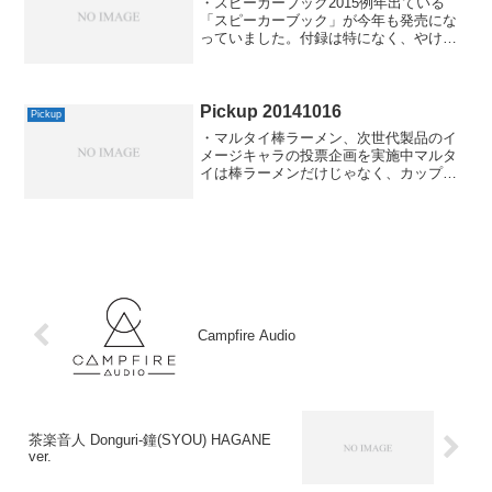
・スピーカーブック2015例年出ている
「スピーカーブック」が今年も発売にな
っていました。付録は特になく、やけに
紙だけが厚めだなぁという印象でした
が、現行モデルをまとめた本もたしかに
あると嬉しいことは嬉しいですね。ただ
それだけではカタログレベ...
Pickup 20141016
Pickup
・マルタイ棒ラーメン、次世代製品のイ
メージキャラの投票企画を実施中マルタ
イは棒ラーメンだけじゃなく、カップ麺
の「長崎ちゃんぽん」や茶楽音人皿うど
んなど、我が家で大活躍ですけど、最近
はイマイチ不調なんだとか。だからと言
ってイメージキャラが似合...
Campfire Audio
茶楽音人 Donguri-鐘(SYOU) HAGANE
ver.