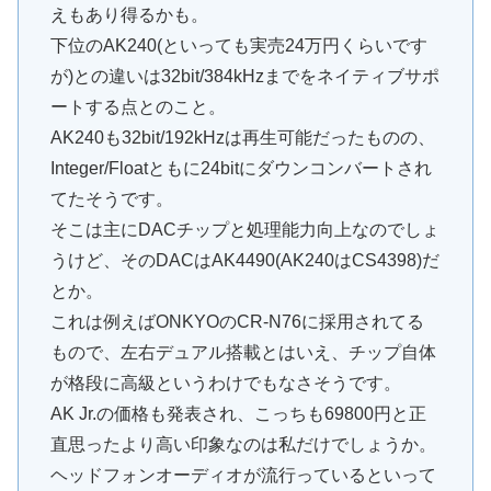
えもあり得るかも。
下位のAK240(といっても実売24万円くらいです
が)との違いは32bit/384kHzまでをネイティブサポ
ートする点とのこと。
AK240も32bit/192kHzは再生可能だったものの、
Integer/Floatともに24bitにダウンコンバートされ
てたそうです。
そこは主にDACチップと処理能力向上なのでしょ
うけど、そのDACはAK4490(AK240はCS4398)だ
とか。
これは例えばONKYOのCR-N76に採用されてる
もので、左右デュアル搭載とはいえ、チップ自体
が格段に高級というわけでもなさそうです。
AK Jr.の価格も発表され、こっちも69800円と正
直思ったより高い印象なのは私だけでしょうか。
ヘッドフォンオーディオが流行っているといって