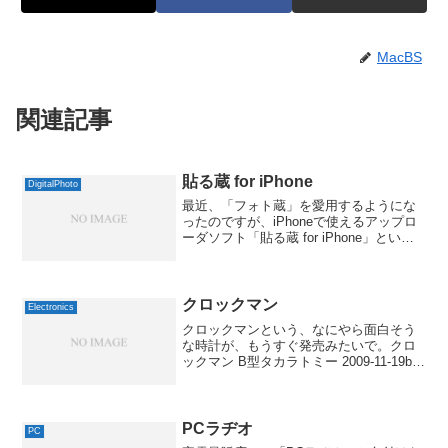
MacBS
関連記事
貼る蔵 for iPhone
DigitalPhoto
最近、「フォト蔵」を愛用するようにな
ったのですが、iPhoneで使えるアップロ
ーダソフト「貼る蔵 for iPhone」という
のが無償公開されているのを見つけまし
た。フォト蔵だけでなく、PicasaやFlickr
にも対応してるのが良いですね...
クロックマン
Electronics
クロックマンという、なにやら面白そう
な時計が、もうすぐ発売みたいで。クロ
ックマン B型タカラトミー 2009-11-19by
G-Toolsクロックマンって、「くろくま」
のダジャレかな？針も何もないですが、
おしゃべりで時刻を知らせてくれる時...
PCラヂオ
PC