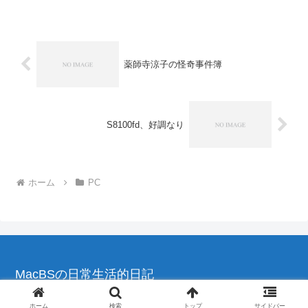
シピ紹介ソフトです。ソフトを起動し
て、iPhone...
薬師寺涼子の怪奇事件簿
S8100fd、好調なり
ホーム
PC
MacBSの日常生活的日記
© 2004-2026 MacBSの日常生活的日記.
ホーム
検索
トップ
サイドバー