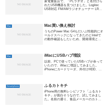
家電量販店で、「PCラヂオ」と名付けら
れたUSB機器を見つけました。Logitec
USB対応 FM/AMラジオチューナー LRT-
FMAM100Uロジテック 2008-06-17by G-
Tools名前は少しノスタルジックですが、
製品のほ...
Mac買い換え検討
Mac
うちのPower Mac G4もだいぶ性能的にオ
ールドスペックになってきたのとIntelで
の動作確認もしたいため、開発環境とし
ても、ぼちぼち新しいMacが欲しいかな
ぁと。ただ、今はYonah搭載ということ
で、将来、Meromが待ちかまえてい...
iMacにUSBハブ増設
Mac
以前、PCで使っていたUSBハブが余って
いたので、iMacに増設してみました。
iPhoneにカードリーダ、外付けHDD、フ
ィルムスキャナと端子が到底足りない状
態で、差し替えつつ使ってたんですよ
ね。一応、外付けHDDだけはiMacに直挿
しして...
ふるカトキチ
Smartphone
iPhone用の無料レシピソフト「ふるカト
キチ」が面白そうなので、試してみまし
た。名前の通り、食品メーカーのカトキ
チさん(今はテーブルマークという名前に
なってるみたいですが)の製品を使ったレ