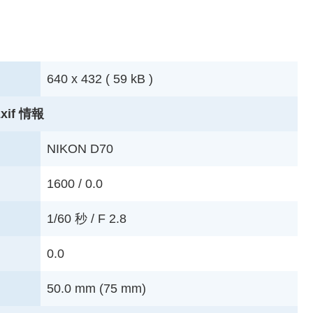
640 x 432 ( 59 kB )
xif 情報
NIKON D70
1600 / 0.0
1/60 秒 / F 2.8
0.0
50.0 mm (75 mm)