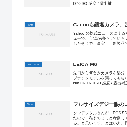
D70ISO 感度 / 露出補...
Canonも銀塩カメラ、
Photo
Yahoo!の株式ニュースによ
ューで、市場が縮小している
したそうで、事実上、新製品開
LEICA M6
OurCamera
先日から何台かカメラを処分
ブラックモデルを譲ってもらいました。
NIKON D70ISO 感度 / 露出補正
フルサイズデジ一眼の
Photo
クマデジタルさんが「EOS 5
たので、私もちょっと考察し
る」と思います。とはいえ、撮