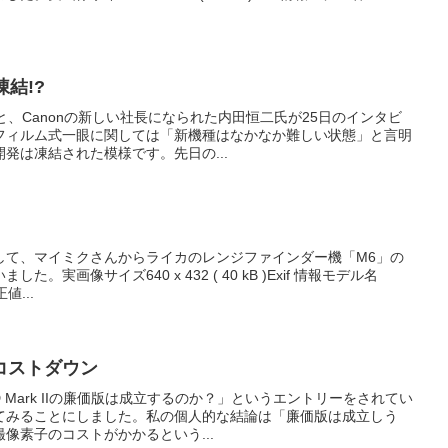
凍結!?
ると、Canonの新しい社長になられた内田恒二氏が25日のインタビ
フィルム式一眼に関しては「新機種はなかなか難しい状態」と言明
発は凍結された模様です。先日の...
して、マイミクさんからライカのレンジファインダー機「M6」の
実画像サイズ640 x 432 ( 40 kB )Exif 情報モデル名
値...
コストダウン
D Mark IIの廉価版は成立するのか？」というエントリーをされてい
てみることにしました。私の個人的な結論は「廉価版は成立しう
像素子のコストがかかるという...