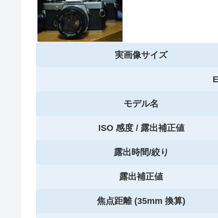
実画像サイズ
E
モデル名
ISO 感度 / 露出補正値
露出時間/絞り
露出補正値
焦点距離 (35mm 換算)