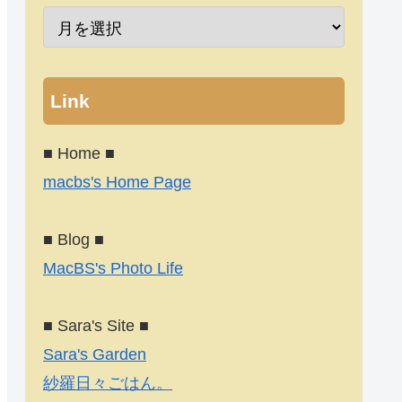
Link
■ Home ■
macbs's Home Page
■ Blog ■
MacBS's Photo Life
■ Sara's Site ■
Sara's Garden
紗羅日々ごはん。