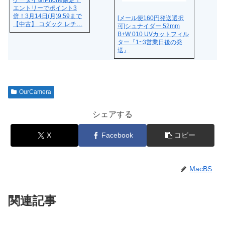
ケータイ＆iPhone限定！
エントリーでポイント3
倍！3月14日(月)9:59まで
[メール便160円発送選択
【中古】 コダック レチ…
可]シュナイダー 52mm
B+W 010 UVカットフィル
ター『1~3営業日後の発
送』
OurCamera
シェアする
X
Facebook
コピー
MacBS
関連記事