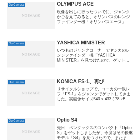
OLYMPUS ACE
OurCamera
現像を出しに行ったついでに、ジャンク
かごを見てみると、オリンパスのレンジ
ファインダー機「オリンパスエース」が
あったので、買ってきちゃいました。実
画像サイズ640 x 432 ( 40 kB )Exif 情報モ
デル名NIKON D70ISO ...
YASHICA MINISTER
OurCamera
いつものジャンクコーナーでヤシカのレ
ンジファインダー機「YASHICA
MINISTER」を見つけたので、ゲットし
てきました。シャッターは切れ、セレン
の露出計もちょっと弱々しくも触れてい
たのでゲットしてきたんですが、ヘリコ
イドが固着していま...
KONICA FS-1、再び
OurCamera
リサイクルショップで、コニカの一眼レ
フ「FS-1」をジャンクでゲットしてきま
した。実画像サイズ640 x 433 ( 78 kB
)Exif 情報モデル名DSLR-A700ISO 感度 /
露出補正値1600 / -0.3露出時間/絞り1/...
Optio S4
OurCamera
先日、ペンタックスのコンパクト「Optio
S」をゲットしましたが、今度はその後継
モデル「S4」を見つけたので、またまた