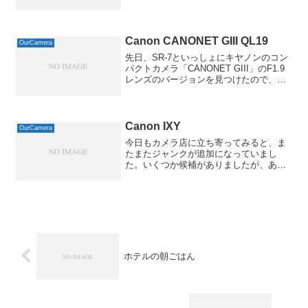
ゲットしてきました。実画像サイズ640 x
433 ( 74 kB )Exif 情報モデル名DSLR-
A700ISO 感...
Canon CANONET GIII QL19
OurCamera
先日、SR-7といっしょにキヤノンのコン
パクトカメラ「CANONET GIII」のF1.9
レンズのバージョンを見つけたので、ゲ
ットしました。実画像サイズ640 x 432 (
43 kB )Exif 情報モデル名NIKON D70ISO
感...
Canon IXY
OurCamera
今日もカメラ店に立ち寄ってみると、ま
たまたジャンクが追加になっていまし
た。いくつか候補がありましたが、あん
まりたくさん買いすぎてもいけないの
で、一番お買い得そうなものを選んでみ
ました。で、購入したのは、キヤノンの
APSコンパクト、初代IXY...
ホテルの朝ごはん